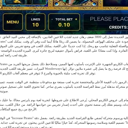
يبدو أن إمكانية الفوز الجديدة تصل إلى 3800 ضعف رهان جديد لجذب اللاعبين العاديين، بالإضافة إلى محبي النبي
ًا، والعملة الفعلية تتناسب مع ربحك. إذا كنت جديدًا على اللعبة، يمكنك اللعب في وضع تجريبي على الموقع
فائزة. وإذا كنت معتادًا على اللعبة، فراهن بأموال حقيقية لتربح جائزة كبرى. الميزة الجديدة الواضحة ف
طريقة لعب رائعة تُضاف إلى ألعاب القدم.
الميزات. تتميز طريقة اللعب الجديدة كليًا باستخدام آلية Wonderways المبتكرة، مما يتيح 
توفر لك تجربة لعب مليئة بالحيوية والمرح لا تتوفر في معظم ألعاب الكازينو الأخرى على الإنترنت.
الرموز ذات القيمة الأعلى والمنخفضة تجربة لعب ممتعة مع مدفوعات منتظمة. في الوقت نفسه، تتميز 
متحركة مذهلة تُبرز نمط القراصنة الجديد بأسلوب بصري ساحر. كما تحتوي اللعبة على تسجيل صوتي 
صوتية تُثري تجربة اللاعب.
ام إلى عروض الكازينو المحلي، يُرجى الاطلاع على شروطها. لتجربة لعبة بوم بايرتس مجانًا، ما عليك 
دناه، وسيتم نقلك إلى منصة تحتوي على أحدث إصدار تجريبي من خوادمها الرائعة. من خلال اللعب، س
الأرجح من ربح جميع المكافآت الأساسية.
في الوقت نفسه، تتميز لعبة "e Pirates
تصميم اللعبة وسلاسة رسومها المتحركة، تُعدّ خيارًا مثاليًا للاعبين الذين يبحثون عن تجربة لعب جذابة. باختصار، تُقدّم ل
تجربة لعب جديدة وممتعة لجميع اللاعبين من جميع المستويات.