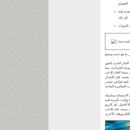
الاهتمام.
Boom Pirate
كل ذلك.
قع برميل ديناميت رائع، ببغاء، قراصنة، وقراصنة، وتمنحك ما بين 3 و10 أضعاف الخيار الجديد للفوز
عة المتزايدة، مما
قراصنة، وهي 96.16%. ومع ذلك، فإن
نفسه، فإن الإصدار
إن لعبة فوكس تتصدر
ن الاستمتاع بسلسلة
كازينو Stake Local الآن تجربة لعب
أفضل. يُعد كازينو Risk أكبر كازينو للعملات المشفرة بفارق كبير، وهو الأفضل في السوق منذ فترة طويلة. ما يُميز كازينو Risk، من خلال
 (RTP)، مما يُقدم أفضل