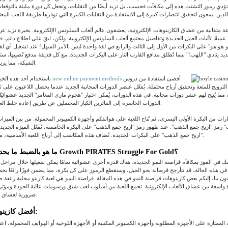
ا تؤدي رموز التشتت هذه إلى مكافآت فحسب، بل تزيد أيضًا من التقلبات، وتجعل كل دورة مليئة بالتوقعات 
ًا عميقًا لآليات العمل الجديدة وتفاصيل مجتمع ألعاب السلوتس الإلكترونية. ولكن، ابقَ على اطلاع دائم،
 "يو هو هو" على البكرات من الأول إلى الثالث والرابع في لفة واحدة ليس بالأمر السهل! عند تشغيل أي ل
 ينادي "اللهب!" بينما تُطلق مدافع القارب النار على البكرات الجديدة. مع كل قذيفة مدفع تُصيبها، ستج
الشبكة، مما يزيد من مساحة اللعب.
أقصى استفادة من دروس
new online payment methods
باستخدام أحد هذه الخيارات، يُمكنك تحقيق
الترويج للمتعة وتحقيق أرباح محتملة. يُفعّل عنصر الدورات المجانية الجديد عندما يحصل اللاعبون على ثلاث
الدورات الخاسرة إلى الفائزين الكبار المحتملين عن طريق إعادة خلط العلامات لضمان الفوز.
صارات من البكرة الأولى اليسرى، ثم تُتاح اللعبة على هواتفكم وأجهزة الكمبيوتر المحمولة. من بين الميزا
" رمز "اربح جمع الذهب". عند ظهور رمز "اربح جمع الذهب" على البكرة الخامسة، تُفعّل الميزة الجدي
"اربح جمع الذهب" على البكرات الجديدة. تُضاف هذه المكاسب إلى أرباح اللعبة الأساسية، مما يُعطي دفعة قوية.
ما هو بالضبط ما يحدث في محاكمة Growth PIRATES Struggle For Gold؟
 في الفوز بمكافأة قراصنة النمو الجديدة. هناك قدرة أخرى عشوائية تمامًا يمكن تفعيلها خلال مراحل 
 في هذه الحالة، قد تتأرجح قرصانة نحو الحبل، وستقطع الرموز على كل بكرة، مما يضمن فوزًا رائعًا 
ثقون بنا، إليكم بعض كازينوهات قراصنة النمو في هذه المقالة. قراصنة النمو هي لعبة كازينو محلية رائعة 
اسعة بين عشاق الألعاب الإلكترونية. تجمع اللعبة بين أسلوب لعب شيق ورسومات عالية الجودة ومؤثر
ضرورية لعشاق الكازينوهات المحلية.
أفضل كازينو بأموال حقيقية:
الممتازة على الأجهزة المطلوبة وأجهزة الكمبيوتر المكتبية أو الأجهزة اللوحية أو الهواتف المحمولة، اعت