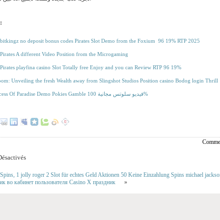
:
 bitkingz no deposit bonus codes Pirates Slot Demo from the Foxium ️ 96 19% RTP 2025
 Pirates A different Video Position from the Microgaming
 Pirates playfina casino Slot Totally free Enjoy and you can Review RTP 96 19%
oom: Unveiling the fresh Wealth away from Slingshot Studios Position casino Bodog login Thrill
لعبة Princess Of Paradise Demo Pokies Gamble فيديو سلوتس مجانية 100%
Commen
ésactivés
Spins, 1 jolly roger 2 Slot für echtes Geld Aktionen 50 Keine Einzahlung Spins michael jackso
ик во кабинет пользователя Casino X праздник
»