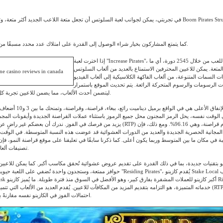
في تجربتي، يمكن لجوانب لعبة السلوتس أن تجعل متعة اللاعب الجديد أكثر متعة، وتقدم لعبة s Struggle For Silver
كما يتمتع المشاركون بخيار شراء الوصول إلى القدرة على امتلاك عدد محدد مسبقًا من الدورات.
إذا اخترت لعبة "Increase Pirates"، فستكتشف متعة اللعب من خلال 2545 دورة، أي ما
متعة. يمكن للاعبين المحترفين الاستمتاع بالعديد من ألعاب السلوتس
ات السمات المتنوعة، من ألعاب الفاكهة الكلاسيكية إلى ألعاب الفيديو
ت الرسومات والرسوم المتحركة الرائعة. يتم تحديث الموقع باستمرار
ليتضمن أحدث الألعاب، مما يضمن للاعبين تجربة كل ما هو جديد وممتع.
الرموز ذات الإنفاق الأعلى هي في الوا
لوقت نفسه، يحل الرمز المجنون محل جميع الرموز باستثناء عملات القراصنة الجديدة وأيقونات المجمو
يزيد من فرصك في الفوز. ندرك أن بعضكم غير راضٍ عن نسبة العائد للاعب (RTP) الجديدة في لعبة بوم 
المجانية الحصرية الجديدة والعديد من الدورات العشوائية قد عوضت هذه النسبة المتوسطة. في الوقت 
بة في مكان ما بين المتوسط ​​​​وربما يكون أعلى. كما ذكرنا سابقًا في تعليقنا على موقع قراصنة النمو، ف
تصنيفات ألعاب المقامرة المتاحة.
ديو بتقنيات جديدة، بما في ذلك القدرة على تقديم عروض عشوائية تُحقق مكاسب أكبر. كما يمكن للاعبي
حوافز ممتعة، وستجدون واحدة تُضفي على اللعبة حيوية وإثارة. لتجربة لعبة "Residing Pirates"، يُقدم 
خدماته المتميزة، هو التزامه بتقديم المزيد من المكافآت للاعبين. يُقدم العديد من الألعاب التي تتميز بنسبة عائد للاعب
احتمالات الفوز في الكازينو نفسه مقارنةً بالكازينوهات الأخرى.