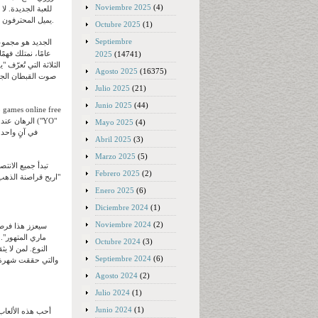
Noviembre 2025
(4)
للعبة الجديدة. ل
يميل المحترفون الذين يسعون لتحقيق انتصارات كبيرة إلى الاستفادة من التقلبات الكبيرة التي توفرها طريقة اللعب المعتمدة على الفروقات.
Octubre 2025
(1)
Septiembre
عامًا، نمتلك فهم
2025
(14741)
الثلاثة التي تُعرّف
Agosto 2025
(16375)
صوت القبطان الجديد
Julio 2025
(21)
Junio 2025
(44)
الرهان عند 
Mayo 2025
(4)
Abril 2025
(3)
Marzo 2025
(5)
تبدأ جميع الانت
Febrero 2025
(2)
"اربح قراصنة الذهب
Enero 2025
(6)
Diciembre 2024
(1)
Noviembre 2024
(2)
سيعزز هذا فرصك
ماري المتهور".
Octubre 2024
(3)
النوع. لمن لا ي
Septiembre 2024
(6)
والتي حققت شهرة و
Agosto 2024
(2)
Julio 2024
(1)
Junio 2024
(1)
أحب هذه الألعاب 