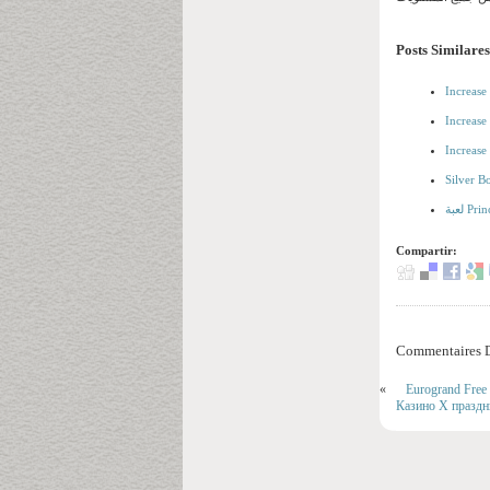
Posts Similares
Increase
Increase
Increase
Silver B
Compartir:
Commentaires D
«
Eurogrand Free 
Казино Х праздн