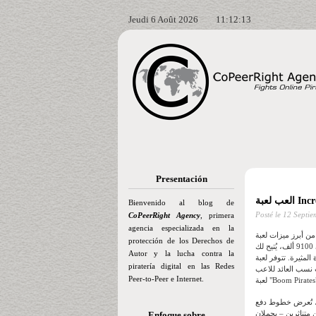
Jeudi 6 Août 2026
11:12:15
Presentación
Bienvenido al blog de
Posté le
12 Septie
CoPeerRight Agency
, primera
agencia especializada en la
ت لعبة "Buom Pirates"
protección de los Derechos de
نظامها الفريد بست بكرات، والذي يُميزها عن معظم ألعاب السلوتس الأخرى على الإنترنت. مع حدود دفع ضخمة تصل إلى 9100 ألف، يُتيح لك
Autor y la lucha contra la
في العديد من الكازينوهات على
piratería digital en las Redes
ب (RTP) المختلفة، تضمن
Peer-to-Peer e Internet.
ة، تُعرض خطوط دفع
تح المكافأة الإضافية المُرضية
Enfoque sobre…