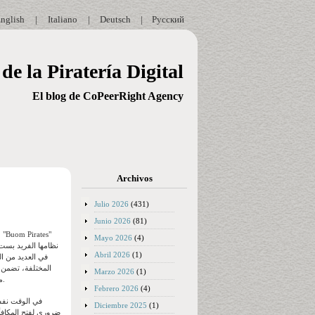
nglish
|
Italiano
|
Deutsch
|
Русский
de la Piratería Digital
El blog de CoPeerRight Agency
Archivos
Julio 2026
(431)
Junio 2026
(81)
Mayo 2026
(4)
Abril 2026
(1)
Marzo 2026
(1)
لعبة "Boom Pirates" مبدأً مُوحدًا لنسبة العائد للاعب (RTP)، مما يعني أن هدفك هو اختيار أفضل كازينو على الإنترنت لتجربته.
Febrero 2026
(4)
في الوقت نفسه
Diciembre 2025
(1)