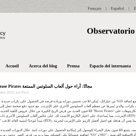
Français
|
Español
|
E
Observatorio 
Accueil
Acerca del blog
Prensa
Espacio del internauta
العب لعبة Increase Pirates مجانًا: آراء حول ألعاب السلوتس الممتعة
mbre 2025,
por Paco
مع إضافة 50% من خياراتك، يُمكن للاعب تحسين دورانه وزيادة فرصه في الحصول على بكرات جديدة. من أبرز ميزا
اللاعبون العديد من فرص الربح الكبيرة من خلال عروض اللعبة الجديدة المثيرة. تتوفر لعبة "Boom Pirates" 
الإنترنت، مما يُساعدك على اختيار الكازينو الأنسب لك.
على عكس ألعاب السلوتس الأخرى ذات نسب العائد للاع
، يتمتع اللاعبون بخيار الشراء للوصول إلى إمكانية الحصول على دورات ثابتة. خلال الدورات الجديد
إضافية عشوائيًا على الشبكة، مما يزيد من فرص الفوز. وجود رمزين متناثرين – يحملان "YO" و"HO" – ضروري لف