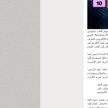
ذ الفائق. تتوفر ألعاب سلوتس
كازينو "Residing Pirates" المجانية عالية الجودة على مختلف الهواتف المحمولة، ما يضمن لك ربحًا هائلًا أينما كنت وفي أي وقت. يمكنك لعب
 الإلكتروني للتعرف
ي لعبة الكازينو هي
تتميز لعبة Growth Pirates عن غيرها من ألعاب الكازينو الشهيرة على الإنترنت بأسلوب لعبها المميز، وستلاحظ ذلك بفضل مزيجها الفريد من
لك فرصة ربح ما يصل إلى عشرة ملايين دولار. إنها
لعبة "بوم بايرتس"
ديناميكي ومؤثرات
سوى النقر
تتمكن على
Increas" بجودة صور عالية ورسوم متحركة تُضفي طابع القراصنة الجديد بطريقة رائعة. بفضل دقة
عبة "Increase Pirates"