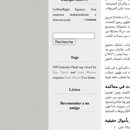
والأرباح المحتملة.
CoPeerRight Agency. Una
empresa independiente e
فريق SlotJava الجديد هو مجموعة متفانية من عشاق الكازينوهات الإلكترونية، يعشقون عالم ألعاب السلوتس الإلكترونية. بخبرة تزيد عن 15
internacional
» Continua
 فظهور رموز التشتت
فة عشوائيًا، ستسمع
د جزءًا مختلفًا من
 علامات موزعة ("YO"
و"HO") في آنٍ واحد، مما يُتيح لهم عشر دورات مجانية. في هذه الدورات، يُمكن اختيار "هجوم ماري المغامر" الجديد عشوائيًا، مما يُقلب
Tags
WP Cumulus Flash tag cloud by
ت المذكورة في لعبة
Roy Tanck
and
Luke Morton
دة عند ظهور عملات
requires
Flash Player
9 or better.
Léxico
اللعبة، وهي "هجوم
بخمسة رموز من نفس
طورتها مايكروغيمنغ،
Recomendar a un
ات صوتية، لذا فهي
amigo
مادًا على