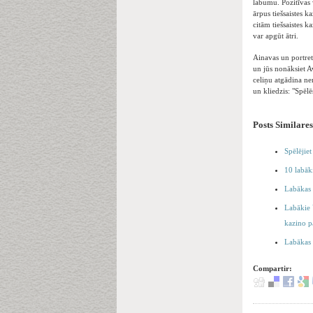
labumu. Pozitīvas v
ārpus tiešsaistes k
citām tiešsaistes 
var apgūt ātri.
Ainavas un portret
un jūs nonāksiet A
celiņu atgādina ne
un kliedzis: "Spēl
Posts Similares
Spēlējiet
10 labāk
Labākas t
Labākie Y
kazino p
Labākas 
Compartir: