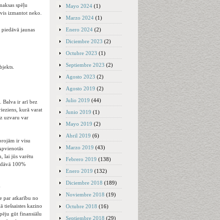
zmaksas spēļu
Mayo 2024
(1)
evis izmantot neko.
Marzo 2024
(1)
Enero 2024
(2)
s piedāvā jaunas
Diciembre 2023
(2)
Octubre 2023
(1)
Septiembre 2023
(2)
bjekts.
Agosto 2023
(2)
Agosto 2019
(2)
Julio 2019
(44)
. Balva ir arī bez
rieziens, kurā varat
Junio 2019
(1)
uz uzvaru var
Mayo 2019
(2)
Abril 2019
(6)
projām ir visu
Marzo 2019
(43)
 Apvienotās
, lai jūs varētu
Febrero 2019
(138)
iedāvā 100%
Enero 2019
(132)
Diciembre 2018
(189)
?
Noviembre 2018
(19)
e par atkarību no
 tiešsaistes kazino
Octubre 2018
(16)
pēju gūt finansiālu
Septiembre 2018
(29)