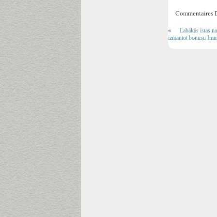
Commentaires D
«
Labākās īstas na
izmantot bonusu Im