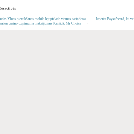
ésactivés
udas Ybets pieteikšanās mobilā lejupielāde vietnes sarindotas
Izpētiet Paysafecard, lai ve
merion casino uzņēmuma maksājumus Kanādā. Mr Choice
»