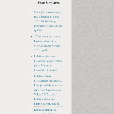
Posts Similares
Spēlējiet tiešsaistē bingo
reālā darījuma valūta
2025 labākās bingo
interneta vietnes, un jūs
spēlēsit
10 labākie īstas naudas
kazino internetā —
vietējās kazino vietnes
2025. gadā
Labākas tiešsaistes
blekdžeka vietnes 2025.
gadā. Izbaudiet
blekdžeku tiešsaistē.
Labākie Ybets
pieteikšanās reģistrācija
Latvija tiešsaistes kazino
Amerikas Savienotajās
Valstīs 2025. gadā
Labākie tiešsaistes
kazino par īstu naudu
Labākas blekdžeka