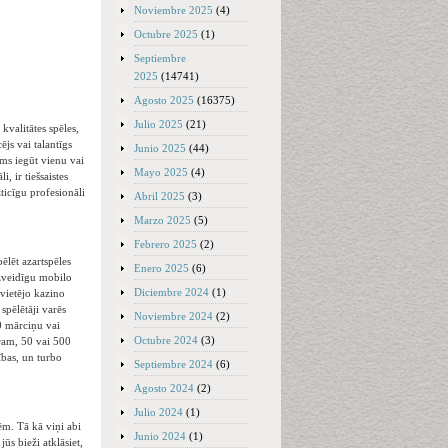
Noviembre 2025
(4)
Octubre 2025
(1)
Septiembre
2025
(14741)
Agosto 2025
(16375)
Julio 2025
(21)
kvalitātes spēles,
ējs vai talantīgs
Junio 2025
(44)
jums iegūt vienu vai
Mayo 2025
(4)
, ir tiešsaistes
ticīgu profesionāli
Abril 2025
(3)
Marzo 2025
(5)
Febrero 2025
(2)
ēlēt azartspēles
Enero 2025
(6)
dzveidīgu mobilo
Diciembre 2024
(1)
 vietējo kazino
spēlētāji varēs
Noviembre 2024
(2)
00 mārciņu vai
Octubre 2024
(3)
ram, 50 vai 500
ības, un turbo
Septiembre 2024
(6)
Agosto 2024
(2)
Julio 2024
(1)
lēm. Tā kā viņi abi
Junio 2024
(1)
ūs bieži atklāsiet,