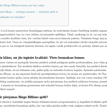
iet Bingo Billions kazino par īstu valūtu
niet Bingo — milzīgās summas — tiešsaistes spēli ar
stākajām investīcijām?
on Local kazino partneriem draudzīgajai sistēmai, lai nodrošinātu Insane Gambling iestādes augstas 
agad piedāvā visu, ko vien vēlaties, lai piesaistītu spēlētājus. Tātad, neatkarīgi no tā, vai esat iesāc
s noteikti atradīsiet vietu, kur varēsiet laimēt visas savas laimestu paketes. Tiešsaistes bingo ļauj 
 katru lodi.
Viena no visizplatītākajām azartspēlēm, ko jūs vai neskaitāmi cilvēki izbaudāt neformāli
u par to, kā izmēģināt laimestu lietotnes, lai iegūtu vairāk priekšrocību un prēmiju, kļūstot par uz
ēļu klāsts, un jūs iegūsiet kvalitāti: Ybets bezmaksas bonuss
ino vietnes un azartspēļu lietotnes piedāvā unikāli pielāgotas spēles profesionāļiem, kuri vēlas sp
ai planšetdatorā. Šeit atradīsiet labākos mobilos kazino par īstu naudu Amerikā, kas piedāvā dau
spēļu klāstu, kā arī tiešsaistes ostu, galda spēļu un tiešraides brokeru iespējas. Apskatiet pārdomātu
ama iPhone, un jūs saņemsiet Android operētājsistēmas ierīces, lai atrastu sev piemērotāko. Ar Flux 
saistes kazino spēles, kuras atbalsta decentralizētas lietotnes. Spēlētāji, kas veic vienu iemaksu 1
mbling uzņēmumā, var piekļūt jaunajam turbo griezienam, kas piedāvā uzlabotus bonusus, piemē
. Laimesti no bezmaksas griezieniem tiek ieskaitīti bonusa dolāru laikā, ievērojot 65x likmju pras
šķirti nejauši.
r pieejamas Bingo Billions spēlē?
is zīmols ir izstrādājis augsta līmeņa tiešsaistes kazino programmatūru ar augstākās kvalitātes spē
s, neredzēsiet bezmaksas spēles, kas visu laiku griežas nulles vietā, mēģinot izdarīt izvēli. Tomēr j