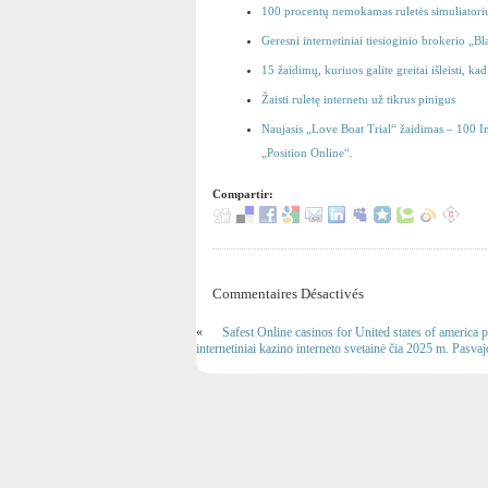
100 procentų nemokamas ruletės simuliatori
Geresni internetiniai tiesioginio brokerio 
15 žaidimų, kuriuos galite greitai išleisti, 
Žaisti ruletę internetu už tikrus pinigus
Naujasis „Love Boat Trial“ žaidimas – 100 I
„Position Online“.
Compartir:
Commentaires Désactivés
«
Safest Online casinos for United states of america
internetiniai kazino interneto svetainė čia 2025 m. Pasvaj