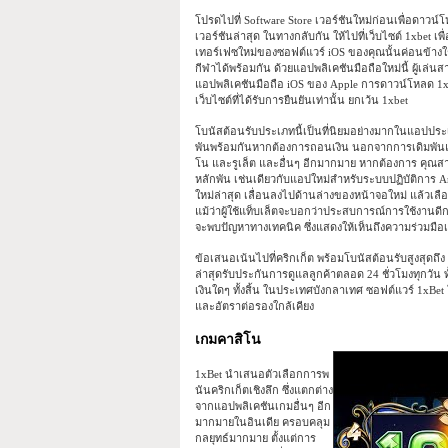
โปรดไปที่ Software Store เวอร์ชันใหม่ก่อนเพื่อดาวน
เวอร์ชันล่าสุด ในทางกลับกัน ให้ไปที่เว็บไซต์ 1xbet เ
เทอร์เฟซใหม่ของซอฟต์แวร์ iOS ของคุณนั้นค่อนข้าง
กีฬาได้พร้อมกัน ด้วยแอปพลิเคชันมือถือใหม่นี้ ผู้เล่
แอปพลิเคชันมือถือ iOS ของ Apple การดาวน์โหลด 1x
เว็บไซต์ที่ได้รับการยืนยันเท่านั้น ยกเว้น 1xbet
โบนัสต้อนรับประเภทนี้เป็นที่นิยมอย่างมากในแอปประ
พันพร้อมกันหากต้องการถอนเงิน นอกจากการเดิมพันแล
โน และรูเล็ต และอื่นๆ อีกมากมาย หากต้องการ คุณสาม
หลักพัน เช่นเดียวกับแอปใหม่สำหรับระบบปฏิบัติการ A
ใหม่ล่าสุด เลื่อนลงไปด้านล่างของหน้าจอใหม่ แล้วเลือ
แม้ว่าผู้ใช้แท็บเล็ตจะบอกว่าประสบการณ์การใช้งาน
จะพบปัญหาทางเทคนิค ซึ่งแสดงให้เห็นถึงความร่วมมือเพ
ข้อเสนอเน้นไปที่คริกเก็ต พร้อมโบนัสต้อนรับสูงสุดถ
ล่าสุดรับประกันการดูแลลูกค้าตลอด 24 ชั่วโมงทุกวัน
เงินใดๆ ทั้งสิ้น ในประเทศบังกลาเทศ ซอฟต์แวร์ 1xBet 
และอัตราต่อรองใกล้เคียง
เกมคาสิโน
1xBet นำเสนอตัวเลือกการพ
นันคริกเก็ตเชิงลึก ซึ่งแตกต่าง
จากแอปพลิเคชันเกมอื่นๆ อีก
มากมายในอินเดีย ครอบคลุม
กลยุทธ์มากมาย ตั้งแต่การ