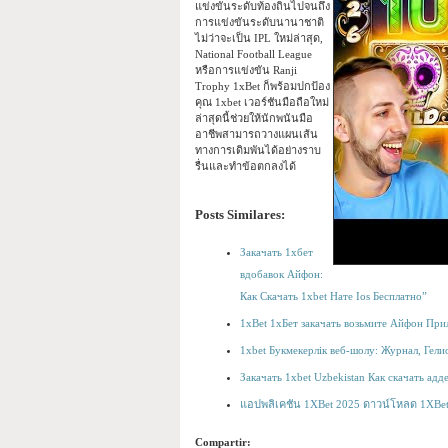
แข่งขันระดับท้องถิ่นไปจนถึง
การแข่งขันระดับนานาชาติ
ไม่ว่าจะเป็น IPL ใหม่ล่าสุด,
National Football League
หรือการแข่งขัน Ranji
Trophy 1xBet ก็พร้อมปกป้อง
คุณ 1xbet เวอร์ชันมือถือใหม่
ล่าสุดนี้ช่วยให้นักพนันมือ
อาชีพสามารถวางแผนเส้น
ทางการเดิมพันได้อย่างราบ
รื่นและทำข้อตกลงได้
Posts Similares:
Закачать 1хбет
вдобавок Айфон:
Как Скачать 1xbet Нате Ios Бесплатно”
1xBet 1хБет закачать возьмите Айфон При
1xbet Букмекерлік веб-шолу: Журнал, Гели
Закачать 1xbet Uzbekistan Как скачать адд
แอปพลิเคชัน 1XBet 2025 ดาวน์โหลด 1XBet 
Compartir: