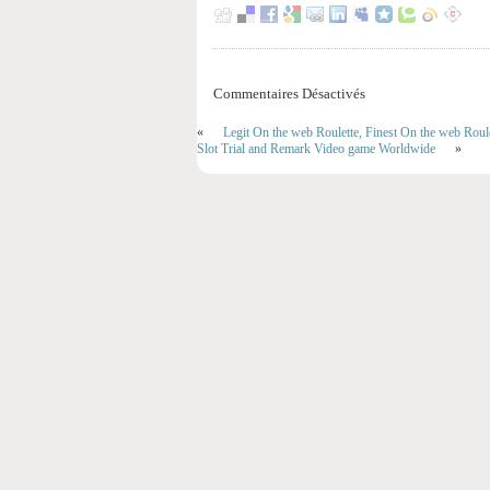
Commentaires Désactivés
«
Legit On the web Roulette, Finest On the web Roul
Slot Trial and Remark Video game Worldwide
»