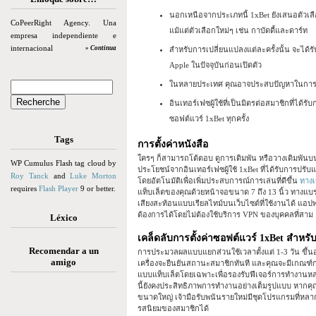
นอกเหนือจากประเภทนี้ 1xBet ยังเสนอตัวเลื
CoPeerRight Agency. Una
แม้แต่ตัวเลือกใหม่ๆ เช่น กาบัดดี้และดาร์ท
empresa independiente e
internacional
» Continua
สำหรับการเปลี่ยนแปลงแต่ละครั้งนั้น จะได้
Apple ในปัจจุบันก่อนเปิดตัว
ในหลายประเทศ คุณอาจประสบปัญหาในการเข้าถ
อินเทอร์เฟซผู้ใช้ที่เป็นมิตรต่อสมาชิกที่ได้ร
ซอฟต์แวร์ 1xBet ทุกครั้ง
Tags
การตั้งค่าหนังสือ
ใครๆ ก็สามารถโต้ตอบ ดูการเดิมพัน หรือวางเดิมพันบน
WP Cumulus Flash tag cloud by
ประโยชน์จากอินเทอร์เฟซผู้ใช้ 1xBet ที่ได้รับการปร
Roy Tanck
and
Luke Morton
โดยอัตโนมัติเพื่อเพิ่มประสบการณ์การเล่นที่ดีขึ้น
ทางเ
requires
Flash Player
9 or better.
แท็บเล็ตของคุณด้วยหน้าจอขนาด 7 ถึง 13 นิ้ว ทางแบรนด
เสียงสะท้อนแบบเรียลไทม์บนเว็บไซต์ที่ใช้งานได้ แอปพ
ต้องการได้โดยไม่ต้องใช้บริการ VPN ของบุคคลที่สาม
Léxico
เคล็ดลับการตั้งค่าซอฟต์แวร์ 1xBet สำหรับ
Recomendar a un
การประมวลผลแบบแยกส่วนใช้เวลาตั้งแต่ 1-3 วัน ขึ้นอยู่ก
amigo
เครื่องจะยืนยันสถานะสมาชิกทันที และคุณจะมีเกณ
แบบแท็บเล็ตโดยเฉพาะเพื่อรองรับฟีเจอร์การทำงานหล
นี้ยังคงประสิทธิภาพการทำงานอย่างเต็มรูปแบบ หากคุ
ขนาดใหญ่ เจ้ามือรับพนันรายใหม่มีชุดโปรแกรมที่หล
รสนิยมของสมาชิกได้