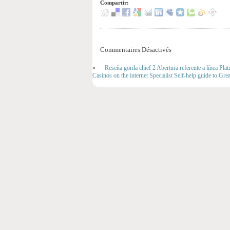
Compartir:
Commentaires Désactivés
«
Reseña gorila chief 2 Abertura referente a línea 
Casinos on the internet Specialist Self-help guide to Gr