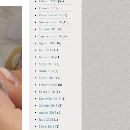
Febrero 2017
(57)
Enero 2017
(76)
Diciembre 2016
(31)
Noviembre 2016
(19)
Octubre 2016
(8)
Septiembre 2016
(7)
Agosto 2016
(6)
Julio 2016
(1)
Junio 2016
(1)
Mayo 2016
(7)
Abril 2016
(4)
Marzo 2016
(1)
Febrero 2016
(5)
Enero 2016
(1)
Diciembre 2015
(1)
Octubre 2015
(2)
Agosto 2015
(1)
Julio 2015
(1)
Mayo 2015
(1)