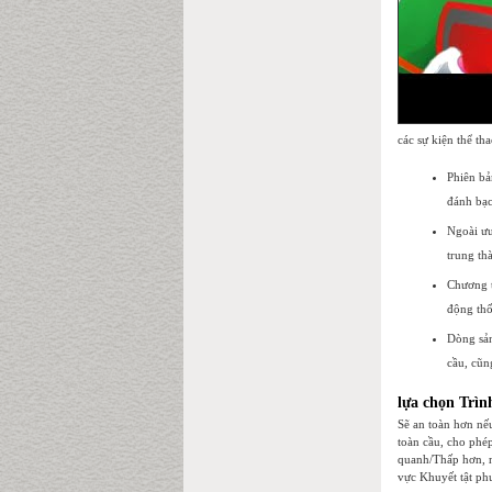
các sự kiện thể tha
Phiên bả
đánh bạc
Ngoài ưu
trung th
Chương t
động thố
Dòng sản
cầu, cũn
lựa chọn Trìn
Sẽ an toàn hơn nế
toàn cầu, cho phé
quanh/Thấp hơn, n
vực Khuyết tật ph