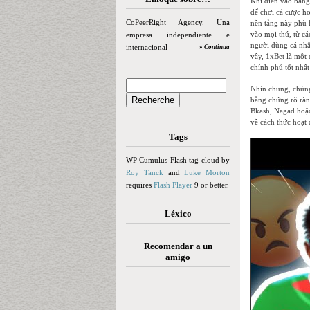
Khi điền vào bảng
để chơi cá cược ho
CoPeerRight Agency. Una
nền tảng này phù 
vào mọi thứ, từ c
empresa independiente e
người dùng cá nhâ
internacional
» Continua
vậy, 1xBet là một
chính phủ tốt nhất
Nhìn chung, chúng
bằng chứng rõ ràn
Bkash, Nagad hoặc
về cách thức hoạt
Tags
WP Cumulus Flash tag cloud by
Roy Tanck
and
Luke Morton
requires
Flash Player
9 or better.
Léxico
Recomendar a un
amigo