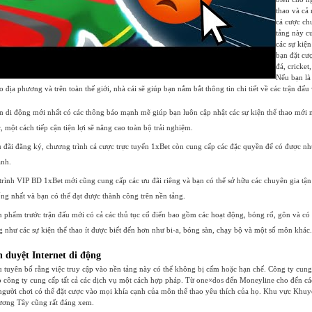
thao và cả
cá cược ch
tảng này c
các sự kiện
bạn đặt cư
đá, cricket
Nếu bạn l
o địa phương và trên toàn thế giới, nhà cái sẽ giúp bạn nắm bắt thông tin chi tiết về các trận đấu 
n di động mới nhất có các thông báo mạnh mẽ giúp bạn luôn cập nhật các sự kiện thể thao mới n
, một cách tiếp cận tiện lợi sẽ nâng cao toàn bộ trải nghiệm.
 đãi đăng ký, chương trình cá cược trực tuyến 1xBet còn cung cấp các đặc quyền để có được n
ành.
rình VIP BD 1xBet mới cũng cung cấp các ưu đãi riêng và bạn có thể sở hữu các chuyên gia tận 
ng nhất và bạn có thể đạt được thành công trên nền tảng.
 phẩm trước trận đấu mới có cả các thủ tục cổ điển bao gồm các hoạt động, bóng rổ, gôn và có 
g như các sự kiện thể thao ít được biết đến hơn như bi-a, bóng sàn, chạy bộ và một số môn khác.
h duyệt Internet di động
u tuyên bố rằng việc truy cập vào nền tảng này có thể không bị cấm hoặc hạn chế. Công ty cun
p công ty cung cấp tất cả các dịch vụ một cách hợp pháp. Từ one×dos đến Moneyline cho đến c
gười chơi có thể đặt cược vào mọi khía cạnh của môn thể thao yêu thích của họ. Khu vực Khuyế
ương Tây cũng rất đáng xem.