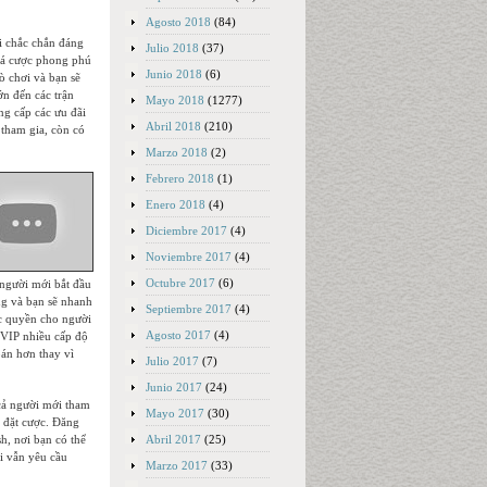
Agosto 2018
(84)
i chắc chắn đáng
Julio 2018
(37)
 cá cược phong phú
Junio 2018
(6)
ò chơi và bạn sẽ
ớn đến các trận
Mayo 2018
(1277)
ng cấp các ưu đãi
Abril 2018
(210)
 tham gia, còn có
Marzo 2018
(2)
Febrero 2018
(1)
Enero 2018
(4)
Diciembre 2017
(4)
Noviembre 2017
(4)
Octubre 2017
(6)
ả người mới bắt đầu
ng và bạn sẽ nhanh
Septiembre 2017
(4)
ặc quyền cho người
Agosto 2017
(4)
h VIP nhiều cấp độ
oán hơn thay vì
Julio 2017
(7)
Junio 2017
(24)
 cả người mới tham
Mayo 2017
(30)
u đặt cược. Đăng
Abril 2017
(25)
h, nơi bạn có thể
i vẫn yêu cầu
Marzo 2017
(33)