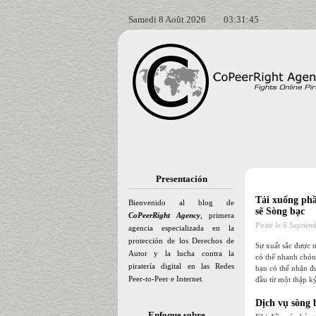
Samedi 8 Août 2026
03:31:47
Presentación
Tải xuống phầ
Bienvenido al blog de
sẽ Sòng bạc
CoPeerRight Agency
, primera
Posté le
6 Septiem
agencia especializada en la
protección de los Derechos de
Sự xuất sắc được 
Autor y la lucha contra la
có thể nhanh chóng
piratería digital en las Redes
bạn có thể nhận đ
Peer-to-Peer e Internet.
đầu từ một thập k
Dịch vụ sòng 
Enfoque sobre…