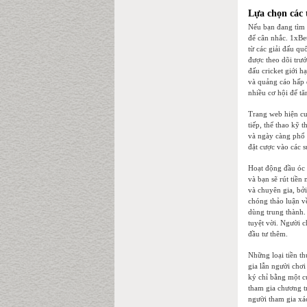
Lựa chọn các 
Nếu bạn đang tìm 
để cân nhắc. 1xBe
từ các giải đấu qu
được theo dõi trướ
đấu cricket giới 
và quảng cáo hấp 
nhiều cơ hội để t
Trang web hiện cun
tiếp, thể thao kỹ 
và ngày càng phổ b
đặt cược vào các 
Hoạt động đầu óc 
và bạn sẽ rút tiền
và chuyên gia, bở
chóng thảo luận v
dùng trung thành. 
tuyệt vời. Người c
đầu tư thêm.
Những loại tiền t
gia lẫn người chơ
ký chỉ bằng một cú
tham gia chương t
người tham gia xá