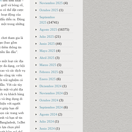
et
tiền sớm nhất –
Noviembre 2025
(4)
, golf và bóng rổ,
n có thể đặt cược
Octubre 2025
(1)
c hoạt động của
Septiembre
 đấu diễn ra. Đúng
2025
(14741)
, một trong những
Agosto 2025
(16375)
Julio 2025
(21)
 chơi tham gia là
bạn (bao gồm
Junio 2025
(44)
t thêm thông tin
Mayo 2025
(4)
iền lần đầu".
Abril 2025
(3)
 một loạt các địa
Marzo 2025
(5)
ợc đa dạng, cơ hội
 cao và các dịch vụ
Febrero 2025
(2)
ào cộng tác viên
Enero 2025
(6)
n trải nghiệm cá
đầu. Với các tùy
Diciembre 2024
(1)
ảo mật và phí địa
Noviembre 2024
(2)
ch vụ khách hàng
h và ứng dụng di
Octubre 2024
(3)
thiện với người
Septiembre 2024
(6)
t giúp bạn dễ
họn các trang web
Agosto 2024
(2)
esh và bạn sẽ tin
Julio 2024
(1)
 Bangladesh, 1xBet
nh lựa chọn phổ
Junio 2024
(1)
gười hâm mộ thể