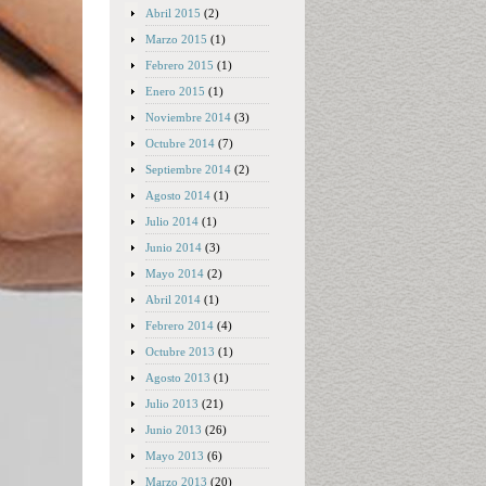
Abril 2015
(2)
Marzo 2015
(1)
Febrero 2015
(1)
Enero 2015
(1)
Noviembre 2014
(3)
Octubre 2014
(7)
Septiembre 2014
(2)
Agosto 2014
(1)
Julio 2014
(1)
Junio 2014
(3)
Mayo 2014
(2)
Abril 2014
(1)
Febrero 2014
(4)
Octubre 2013
(1)
Agosto 2013
(1)
Julio 2013
(21)
Junio 2013
(26)
Mayo 2013
(6)
Marzo 2013
(20)