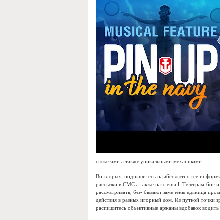
сюжетами а также уникальными механиками.
Во-вторых, подпишитесь на абсолютно все информа
рассылки в СМС а также нате email, Телеграм-бог 
рассматривать, без- бывают замечены единица пр
действия в разных игорный дом. Из путной точки з
распишитесь объективные аржаны вдобавок водить