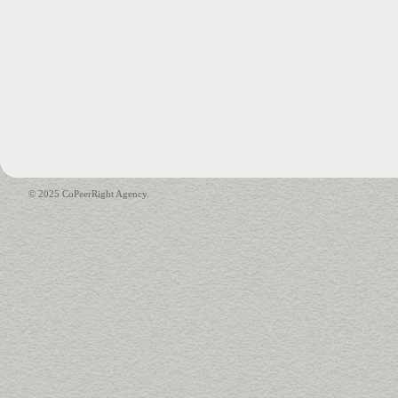
© 2025 CoPeerRight Agency.