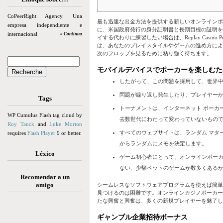
CoPeerRight Agency. Una
最も迅速な出金方法を提供する新しいオンラインポ
empresa independiente e
に、米国政府発行の身分証明書と長期目標の証明を
internacional
» Continua
イする代わりに練習したい場合は、Replay Casi
は、あなたのプレイスタイルやゲームの進め方によ
次のフロップを見るために粘り強く待ちます。
モバイルデバイスでポーカーを楽しむた
したがって、この問題を採用して、世界中
問題が繰り返し発生したり、プレイヤー
Tags
トーナメントは、インターネット ポーカ
WP Cumulus Flash tag cloud by
去数世代にわたって変わっていないもの
Roy Tanck
and
Luke Morton
すべてのウェブサイトは、ランダム マター
requires
Flash Player
9 or better.
からランダムにメモを決定します。
Léxico
ゲーム初心者にとって、オンラインポー
ない、少額ベットのゲームが数多くある
Recomendar a un
amigo
シームレスなソフトウェアプログラムを使えば簡単
見つけるのは困難です。オンラインカジノポーカー
たな興奮と興奮は、多くの新規プレイヤーを魅了し
ギャンブル企業招待ボーナス