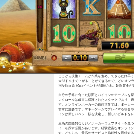
ここから技術チームが作業を進め、できるだけ早く
大25ドルまで上がることができるので、どのオン
別なSpin & Wadeイベントが開催され、制限賞
自分の予算に合った額面とバイインのテーブルを探
ンクロールは厳重に保護されたスタックであり、適
す。オンラインポーカーの仮想世界では、ポーカー
非常に重要です。マネーゲームでプレイする場合や
インは新しいベット額を決定し、新しいビルドをレ
最高の国際的なカジノポーカーウェブサイトを見つ
イトを探す必要があります。経験豊富なオンラインポーカール
す。どちらも、最高のサービスと信頼性を提供する