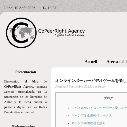
Lundi 10 Août 2026
14:18:33
Accueil
Acerca del 
Presentación
オンラインポーカービデオゲームを楽し
Bienvenido al blog de
CoPeerRight Agency
, primera
Posté le
3 Septiembre 2025,
por Paco
agencia especializada en la
protección de los Derechos de
ブログ
Autor y la lucha contra la
piratería digital en las Redes
モバイルデバイスでポーカーを楽しむ
Peer-to-Peer e Internet.
ギャンブル企業招待ボーナス
ギャンブル管理者と許可
Enfoque sobre…