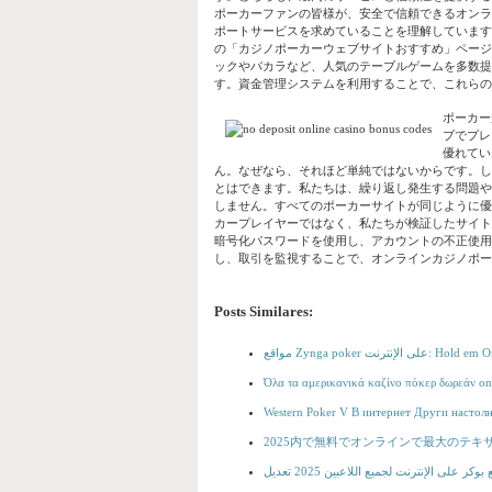
ポーカーファンの皆様が、安全で信頼できるオンラ
ポートサービスを求めていることを理解しています
の「カジノポーカーウェブサイトおすすめ」ページをご覧
ックやバカラなど、人気のテーブルゲームを多数提
す。資金管理システムを利用することで、これらの
ポーカー
ブでプレ
優れてい
ん。なぜなら、それほど単純ではないからです。し
とはできます。私たちは、繰り返し発生する問題や
しません。すべてのポーカーサイトが同じように優
カープレイヤーではなく、私たちが検証したサイト
暗号化パスワードを使用し、アカウントの不正使用
し、取引を監視することで、オンラインカジノポー
Posts Similares:
Όλα τα αμερικανικά καζίνο πόκερ δωρεάν onl
Western Poker V В интернет Други настол
2025内で無料でオンラインで最大のテキ
ر على الإنترنت لجميع اللاعبين 2025 تعديل