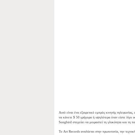
Αυτό είναι ένα εξαιρετικό εμπρός κινητής τηλεφωνίας, 
να κάνετε $ 50 γρήγορα ή υψηλότερα όταν είστε λίγο ι
Songbird στοχεύει να μοιραστεί τη γλυκύτητα και τη π
Το Art Records αναλύεται στην πρωτοτυπία, την τεχνικ