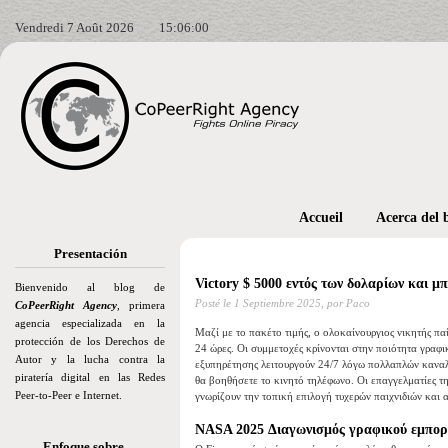
Vendredi 7 Août 2026
15:06:02
Accueil
Acerca del 
Presentación
Victory $ 5000 εντός των δολαρίων και μ
Bienvenido al blog de
Posté le
1 Septiembre 2025,
por Paco
CoPeerRight Agency
, primera
agencia especializada en la
Μαζί με το πακέτο τιμής, ο ολοκαίνουργιος νικητής παί
protección de los Derechos de
24 ώρες. Οι συμμετοχές κρίνονται στην ποιότητα γραφι
Autor y la lucha contra la
εξυπηρέτησης λειτουργούν 24/7 λόγω πολλαπλών καναλ
piratería digital en las Redes
θα βοηθήσετε το κινητό τηλέφωνο.
Οι επαγγελματίες τ
Peer-to-Peer e Internet.
γνωρίζουν την τοπική επιλογή τυχερών παιχνιδιών και 
NASA 2025 Διαγωνισμός γραφικού εμπο
Enfoque sobre…