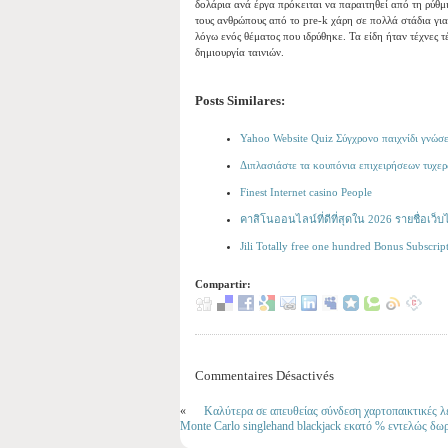
δολάρια ανά έργα πρόκειται να παραιτηθεί από τη ρύθ
τους ανθρώπους από το pre-k χάρη σε πολλά στάδια για
λόγω ενός θέματος που ιδρύθηκε. Τα είδη ήταν τέχνες 
δημιουργία ταινιών.
Posts Similares:
Yahoo Website Quiz Σύγχρονο παιχνίδι γνώσε
Διπλασιάστε τα κουπόνια επιχειρήσεων τυχερ
Finest Internet casino People
คาสิโนออนไลน์ที่ดีที่สุดใน 2026 รายชื่อ
Jili Totally free one hundred Bonus Subscr
Compartir:
Commentaires Désactivés
«
Καλύτερα σε απευθείας σύνδεση χαρτοπαικτικές λ
Monte Carlo singlehand blackjack εκατό % εντελώς δω