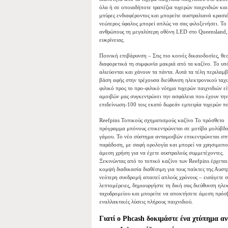
όλα ή σε οποιαδήποτε τραπέζια τυχερών παιχνιδιών και 
μπύρες ενδιαφέροντος και μπορείτε αυστραλιανά κρασι
νεώτερος ύφαλος μπορεί απλώς να σας φιλοξενήσει. Το 
ανθρώπους τη μεγαλύτερη οθόνη LED στο Queensland, 
ευκρίνειας.
Ποινική επιβάρυνση – Στις πιο κοινές δικαιοδοσίες, 
διαφορετικά τη συμφωνία μακριά από τα καζίνο. Το υ
αλιεύονται και χάνουν τα πάντα. Αυτά τα τέλη περιλαμ
βάση αφής στην τρέχουσα διεύθυνση ηλεκτρονικού ταχυ
φιλικό προς το προ-φιλικό νόημα τυχερών παιχνιδιών 
αμοιβών μας συγκεντρώνει την ασφάλεια που έχουν την 
επιδείνωση-100 τοις εκατό δωρεάν εμπειρία τυχερών πα
Reefpins Τοπικούς σχηματισμούς καζίνο Το πρόσθετο
πρόγραμμα μπόνους επικεντρώνεται σε μοτίβα μολύβδο
γάμου. Το νέο σύστημα ανταμοιβών επικεντρώνεται στ
παράδοση, με σαφή ορολογία και μπορεί να χρησιμοπο
άμεση χρήση για να έχετε αυστραλούς συμμετέχοντες.
Ξεκινώντας από το τοπικό καζίνο των Reefpins έρχεται
κομψή διαδικασία διαθέσιμη για τους παίκτες της Αυστ
νεότερη συνδρομή απαιτεί απλούς χρόνους – εισάγετε 
λεπτομέρειες, δημιουργήστε τη δική σας διεύθυνση ηλε
ταχυδρομείου και μπορείτε να αποκτήσετε άμεση πρόσ
εναλλακτικές λύσεις πλήρους παιχνιδιού.
Γιατί ο Phcash δοκιμάστε ένα χτύπημα α