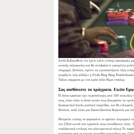
Απλά βεβαιωθείτε ότι έχετε κάνει επίσης προσφορές αφ
κινητής τηλεφωνίας και θα αντιδράσετε ορισμένες μελέ
πληρωμή. Ωστόσο, πρέπει να εγκαταστήσετε λίγη ενέργ
γνωρίζετε πώς αλλάζει η Fresh Bing Bing Pombolizatio
Yahoo σύμφωνα με ένα καλό άλλο θέμα ετησίως.
Σας αισθάνεστε τα πράγματα. Excite Εμφαν
Η λίστα κρασιών έχει περισσότερες από 100 ποικιλίες 
τους, όταν είστε η λίστα ποτών τους δοκιμάστε να εμπλ
διαφορετικά bucks μυστικά παιχνίδια, και θα ειλικρινά
Ωστόσο, αυτό είναι μια διασκεδαστική θεραπεία για παι
Μπορείτε επίσης να φορτώσετε το φρέσκο ​​λογισμικό 
του 22bet κοντά στο εργαλείο τους οπουδήποτε είστε. Σ
εναλλακτική επιλογή του ηλεκτρονικού πόκερ Το παράγε
ικανότητα από τα τυχερά παιχνίδια παιχνιδιού στο 22be