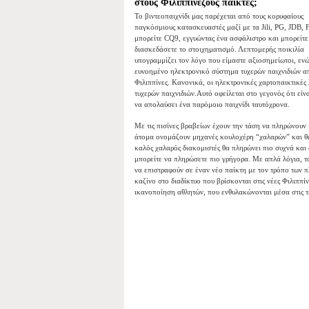
στους Φιλιππινέζους παίκτες;
Το βιντεοπαιχνίδι μας παρέχεται από τους κορυφαίους
παγκόσμιους κατασκευαστές μαζί με τα Jili, PG, JDB, 
μπορείτε CQ9, εγγυώντας ένα ασφάλιστρο και μπορείτε
διασκεδάσετε το στοιχηματισμό. Λεπτομερής ποικιλία
υπογραμμίζει τον λόγο που είμαστε αξιοσημείωτοι, ενώ
ευνοημένο ηλεκτρονικό σύστημα τυχερών παιχνιδιών απ
Φιλιππίνες. Κανονικά, οι ηλεκτρονικές χαρτοπαικτικές
τυχερών παιχνιδιών.Αυτό οφείλεται στο γεγονός ότι εί
να απολαύσει ένα παρόμοιο παιχνίδι ταυτόχρονα.
Με τις πισίνες βραβείων έχουν την τάση να πληρώνουν 
άτομα ονομάζουν μηχανές κουλοχέρη “χαλαρών” και θα
καλός χαλαρός διακομιστές θα πληρώνει πιο συχνά και
μπορείτε να πληρώσετε πιο γρήγορα. Με απλά λόγια, τ
να επιστραφούν σε έναν νέο παίκτη με τον τρόπο των 
καζίνο στο διαδίκτυο που βρίσκονται στις νέες Φιλιππ
ικανοποίηση αθλητών, που ενθυλακώνονται μέσα στις τ