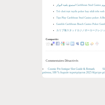
Trò chơi trực tuyến poker hay nhất trên web 
Tips Play Caribbean Stud Casino poker: A Be
Gamble Caribbean Beach Casino Poker Gamb
カリブ海スタッドカジノポーカークレジ
Compartir:
Commentaires Désactivés
«
Cosmic Pet Antique Slot Guide & Remark
Sl
μπόνους 100 % δωρεάν περιστρέφεται 2025 θέρετρο μέσ