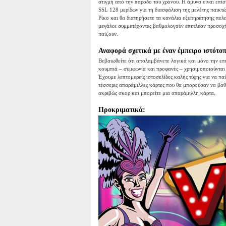
στιγμή από την πάροδο του χρόνου. Η άμυνα είναι επί
SSL 128 μερίδων για τη διασφάλιση της μελέτης παικτ
Ρίκο και θα διατηρήσετε τα κανάλια εξυπηρέτησης πελ
μεγάλοι συμμετέχοντες βαθμολογούν επιπλέον προσοχή
παίζουν.
Αναφορά σχετικά με έναν έμπειρο ιστότο
Βεβαιωθείτε ότι απολαμβάνετε λογικά και μόνο την επι
κουμπιά – συμφωνία και προφανές – χρησιμοποιούνται γι
Έχουμε λεπτομερείς ιστοσελίδες καλής τύχης για να π
τέσσερις απαράμιλλες κάρτες που θα μπορούσαν να βαθ
ακριβώς σκορ και μπορείτε μια απαράμιλλη κάρτα.
Προκριματικά: