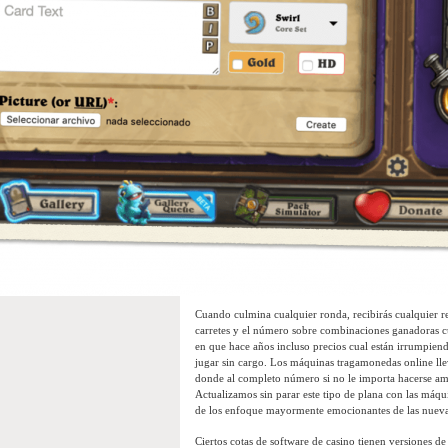
Cuando culmina cualquier ronda, recibirás cualquier r
carretes y el número sobre combinaciones ganadoras 
en que hace años incluso precios cual están irrumpiendo
jugar sin cargo. Los máquinas tragamonedas online ll
donde al completo número si no le importa hacerse ami
Actualizamos sin parar este tipo de plana con las máq
de los enfoque mayormente emocionantes de las nuev
Ciertos cotas de software de casino tienen versiones de