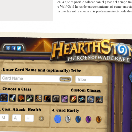
en la que es posible colocar con el pasar del tiempo 
o Wolf Gold horas de entretenimiento así­ como emocion
la interfaz sobre cliente más profusamente cómoda desp