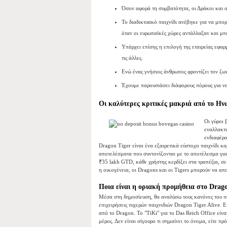
Όσον αφορά τη συμβατότητα, οι Δράκοι και οι
Το διαδικτυακό παιχνίδι ανέβηκε για να μπορ
όταν οι ευρωπαϊκές χώρες αντάλλαξαν και μπο
Υπάρχει επίσης η επιλογή της εταιρείας εφαρ
τις άλλες.
Ενώ ένας γνήσιος άνθρωπος φροντίζει τον ζων
Έχουμε παρουσιάσει διάφορους πόρους για να β
Οι καλύτερες κριτικές μακριά από το Ην
Οι γύροι 
εναλλακτι
ενδιαφέρο
Dragon Tiger είναι ένα εξαιρετικά εύστοχο παιχνίδι κ
αποτελέσματα που συντονίζονται με το αποτέλεσμα για 
₹35 lakh GTD, κάθε χρήστης κερδίζει στα τραπέζια, σε
η οικογένεια, οι Dragons και οι Tigers μπορούν να απ
Ποια είναι η οριακή προμήθεια στο Drago
Μέσα στη δημοσίευση, θα αναλύσω τους κανόνες του πα
επιχειρήσεις τυχερών παιχνιδιών Dragon Tiger Alive.
από το Dragon. Το "TiKi" για το Das Reich Office είνα
μέρος. Δεν είναι σίγουρο τι σημαίνει το όνομα, είτε πρ