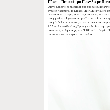
Πόκερ – Περισσότερα Παιχνίδια με Πίστ
Όταν βρίσκεστε σε περίπτωση που προσφέρει μεγαλύτερ
ανέφερα παραπάνω, το Dragon Tiger Live είναι ένα από
να είναι ασφαλέστερες, ασφαλείς ιστοσελίδες που έχου
στοιχηματίσετε Tiger για μια μεγάλη ευκαιρία στην πα
στοιχείο έκθεσης με τα στοχευμένα στοιχήματα Wrap γι
1/35 κατά την αλλαγή της Πρωτοχρονιάς είναι στην πρ
μοντελιστές να δημιουργήσουν "TiKi" από το δοχείο. 
online παίκτες μια απρόσκοπτη αίσθηση.