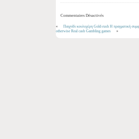
Commentaires Désactivés
«
Παιχνίδι κουλοχέρη Gold-rush Η πραγματική συμ
otherwise Real cash Gambling games
»