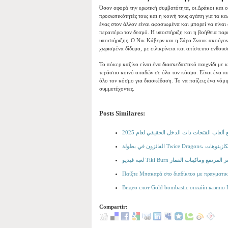
Όσον αφορά την ερωτική συμβατότητα, οι Δράκοι και οι
προσωπικότητές τους και η κοινή τους αγάπη για τα κ
ένας στον άλλον είναι αφοσιωμένα και μπορεί να είναι 
περαιτέρω τον δεσμό. Η υποστήριξη και η βοήθεια παρέ
υποστήριξης. Ο Νικ Κάβερν και η Σάρα Σνουκ ακούγον
χωρισμένα δίδυμα, με ειλικρίνεια και απίστευτο ενθουσ
Το πόκερ καζίνο είναι ένα διασκεδαστικό παιχνίδι με 
τεράστιο κοινό οπαδών σε όλο τον κόσμο. Είναι ένα πα
όλο τον κόσμο για διασκέδαση. Το να παίζεις ένα νόμι
συμμετέχοντες.
Posts Similares:
عاب الفتحات ذات الدخل الحقيقي لعام 2025
الفائزون في بطولة Twice
Παίξτε Μπακαρά στο διαδίκτυο με πραγματικ
Видео слот Gold bombastic онлайн казино
Compartir: