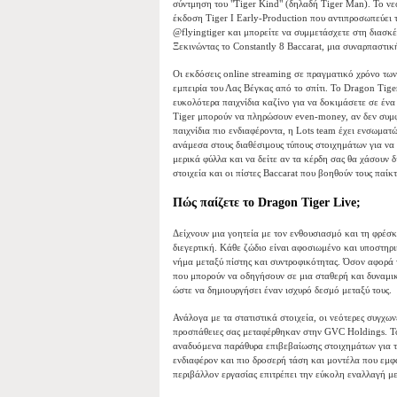
σύντμηση του "Tiger Kind" (δηλαδή Tiger Man). Το νε
έκδοση Tiger I Early-Production που αντιπροσωπεύει τ
@flyingtiger και μπορείτε να συμμετάσχετε στη διασκ
Ξεκινώντας το Constantly 8 Baccarat, μια συναρπαστικ
Οι εκδόσεις online streaming σε πραγματικό χρόνο τω
εμπειρία του Λας Βέγκας από το σπίτι. Το Dragon Tiger
ευκολότερα παιχνίδια καζίνο για να δοκιμάσετε σε έν
Tiger μπορούν να πληρώσουν even-money, αν δεν συμφω
παιχνίδια πιο ενδιαφέροντα, η Lots team έχει ενσωματ
ανάμεσα στους διαθέσιμους τύπους στοιχημάτων για να
μερικά φύλλα και να δείτε αν τα κέρδη σας θα χάσουν δ
στοιχεία και οι πίστες Baccarat που βοηθούν τους πα
Πώς παίζετε το Dragon Tiger Live;
Δείχνουν μια γοητεία με τον ενθουσιασμό και τη φρέσ
διεγερτική. Κάθε ζώδιο είναι αφοσιωμένο και υποστηρι
νήμα μεταξύ πίστης και συντροφικότητας. Όσον αφορά 
που μπορούν να οδηγήσουν σε μια σταθερή και δυναμική
ώστε να δημιουργήσει έναν ισχυρό δεσμό μεταξύ τους.
Ανάλογα με τα στατιστικά στοιχεία, οι νεότερες συγχων
προσπάθειες σας μεταφέρθηκαν στην GVC Holdings. Το 
αναδυόμενα παράθυρα επιβεβαίωσης στοιχημάτων για τ
ενδιαφέρον και πιο δροσερή τάση και μοντέλα που εμφ
περιβάλλον εργασίας επιτρέπει την εύκολη εναλλαγή μ