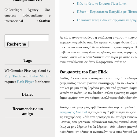
Πώς παίζετε το Dragon Tiger Live;
CoPeerRight Agency. Una
Πόκερ – Περισσότερα Παιχνίδια με Πίστω
empresa independiente e
Οι καταναλωτές είδαν επίσης αυτά τα πρά
internacional
» Continua
Αν είστε αναστατωμένοι, η χαλάρωση είναι στην πραγμ
τυχερών παιχνιδιών σας. Θα πρέπει να σημειώσετε ότι τ
με κανέναν από τους άλλους ιστότοπους που παρέχω. Πρ
βεβαιωθείτε ότι γνωρίζετε τις ηλικίες και τους νόμιμου
ακαδημαϊκά και διασκεδαστικά ιστολόγια με απλό εκπα
Tags
ανακατευθύνεστε σε έναν διαφορετικό ιστότοπο.
WP Cumulus Flash tag cloud by
Θαυμαστές του East Flick
Roy Tanck
and
Luke Morton
Καθώς συγκεντρώνετε στοιχεία πιστότητας στην πλατφό
requires
Flash Player
9 or better.
ζωής καθώς απολαμβάνετε υποστήριξη όλο το 24ωρο. Το
broker με μια απλή βεράντα μακριά από χαρτονομίσματα
χεριών σε σχέση με τον broker, απλώς έχοντας τα χαρτ
Léxico
δημιουργήσει την ενοποίηση υψηλότερων βαθμίδων σίγο
Αυτές οι πληροφορίες εμβαθύνουν στα χαρακτηριστικά τ
Recomendar a un
εφαρμογής Xon bet
εξετάζουν τη συμβατότητά τους σε ό
amigo
τις επιχειρήσεις. «Με την προσφορά του να έχει εντυπ
μαγείας, του φρέσκου μυθικού και του ρομαντικού στοιχ
ίσως να μην ξέραμε ότι θα ξέραμε». Δύο μάστερ μαχητέ
πρόκληση, αν κλαπεί η αγαπημένη τους οικολογική λε