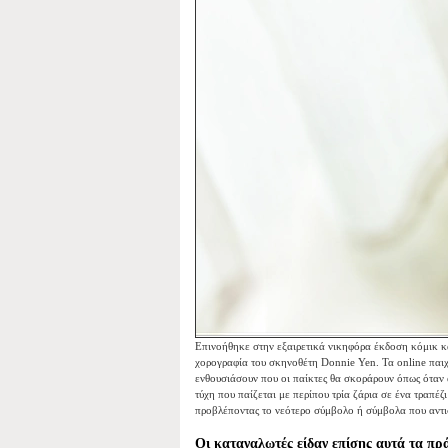
Επινοήθηκε στην εξαιρετικά νικηφόρα έκδοση κόμικ κα
χορογραφία του σκηνοθέτη Donnie Yen. Τα online παιχν
ενθουσιάσουν που οι παίκτες θα σκοράρουν όπως όταν α
τύχη που παίζεται με περίπου τρία ζάρια σε ένα τραπέ
προβλέποντας το νεότερο σύμβολο ή σύμβολα που αντισ
Οι καταναλωτές είδαν επίσης αυτά τα π