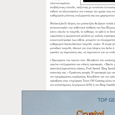
πλεονεκτημάτων,
ανεβάζοντας επίπεδο, παίζοντας με κουπόνια έκπτωσης
πιθανό να αξιοποιήσουν στο έπακρο την ημέρα τους στη
καθημερινά μπόνους επεξεργαστή σας και χρησιμοποιεί
ΜπλακτζάκΟι λάτρεις του μπλακτζάκ θα βρουν πολλά ψ
αντικατοπτρίζει την αυθεντική αίσθηση του Λας Βέγκας
κάνει εύκολο το παιχνίδι, το κάθισμα, το split ή το 
ευρωπαϊκή ή αμερικανική ρουλέτα με καλούς περιστρεφ
κοκκινωπό/μαύρο έως ευθεία, μπορείτε να στοιχηματίσε
καθημερινό διασκεδαστικό παιχνίδι. cuatro. Η σειρά 
μοναδικό παιχνίδι, ιδανικό για τους λάτρεις του Jacks
κρατάτε τις σημειώσεις σας, να σημειώνετε και να επι
• Προτιμήστε ένα πακέτο τσιπ. Μεταβείτε στο κατάστη
πακέτα επεξεργαστών και ειδικές προσφορές. • Βρείτε 
τραπεζικές/χρεωστικές κάρτες, Fruit Spend, Bing Spen
συσκευής σας. • Εμφάνιση αγοράς. Η προσφορά έχει α
του προγράμματος περιήγησης. Κατεβάστε την πιο πρό
πρόσβαση στην επιχείρηση Twice Off Gaming μέσω το
του καταστήματος λογισμικού (iOS) ή του Bing Gambl