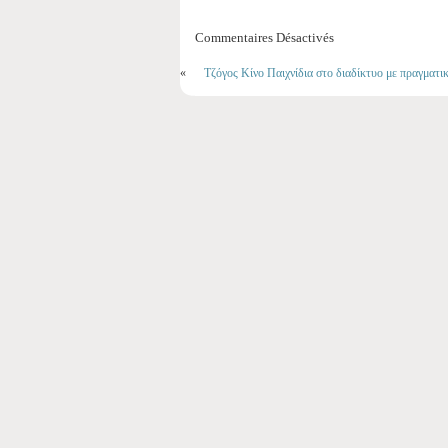
Commentaires Désactivés
«
Τζόγος Κίνο Παιχνίδια στο διαδίκτυο με πραγματι