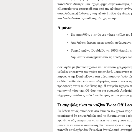
παιχνιδιών. Διατηρεί μια ισχυρή φήμη στην κοινότητα,
αξιοπιστία τους υποστηρίζεται από την αξιόπιστη ανάγ
ασφαλούς περιβάλλοντος παιχνιδιού. Η έλλειψη τίτλων μ
και διασκεδαστικής αίσθησης στοιχηματισμού.
Λιμάνια
Στο παρελθόν, οι επιλογές πόκερ καζίνο του
Απολαύστε δωρεάν περιστροφές, αυξανόμενα w
Τοπικό καζίνο DoubleDown 100% δωρεάν πατα
λαμβάνουν στοιχήματα από τις προσφορές των 
Ξεκινήστε με βιντεοπαιχνίδια που απαιτούν γρηγορότερ
μέθοδος επεκτείνει τον χρόνο παιχνιδιού, μειώνοντας 
παρουσία της DoubleDown στα μέσα κοινωνικής δικτύωσ
σελίδα Twitter διοργανώνει συζητήσεις, ανακοινώνει τη
προσφορές στους ακολούθους της. Η εταιρεία τυχερών
για κινητά τόσο για iOS όσο και για συσκευές Android
εύχρηστες συνδέσεις, ειδικά διαθέσιμες για μικρότερα 
Τι ακριβώς είναι τα καζίνο Twice Off Loc
Αν θέλετε να αξιοποιήσετε στο έπακρο τον χρόνο σας σ
κερμάτων ή θα επωφεληθείτε από τα διαφημιστικά bac
προνόμια σάς επιτρέπουν να επεκτείνετε τον χρόνο παι
μπορείτε να κάνετε ανανέωση, θα ανακαλύψετε επίσης
παιχνίδι κουλοχέρηδων Pets είναι ένα κλασικό αγαπημέ