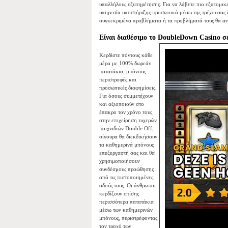
υπαλλήλους εξυπηρέτησης. Για να λάβετε πιο εξατομικ
υπηρεσία υποστήριξης προσωπικά μέσω της τρέχουσας δ
συγκεκριμένα προβλήματα ή τα προβλήματά τους θα αν
Είναι διαθέσιμο το DoubleDown Casino σ
Κερδίστε πόντους κάθε
μέρα με 100% δωρεάν
πατατάκια, μπόνους
περιστροφές και
προσωπικές διαφημίσεις.
Για όσους συμμετέχουν
και αξιοποιούν στο
έπακρο τον χρόνο τους
στην επιχείρηση τυχερών
παιχνιδιών Double Off,
σίγουρα θα διεκδικήσουν
τα καθημερινά μπόνους
επεξεργαστή σας και θα
χρησιμοποιήσουν
συνδέσμους προώθησης
από τις πιστοποιημένες
οδούς τους. Οι άνθρωποι
κερδίζουν επίσης
περισσότερα πατατάκια
μέσω των καθημερινών
μπόνους, περιστρέφοντας
τον τροχό των