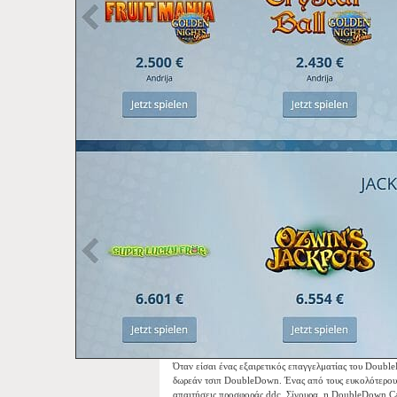
Όταν είσαι ένας εξαιρετικός επαγγελματίας του Doubl
δωρεάν τσιπ DoubleDown. Ένας από τους ευκολότερους 
απαιτήσεις προσφοράς ddc. Σίγουρα, η DoubleDown Ca