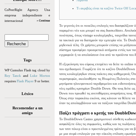
Λιμάνια
Τι ακριβώς είναι τα καζίνο Twice Off Loca
CoPeerRight Agency. Una
empresa independiente e
internacional
» Continua
Το γεγονός ότι οι ποικίλες επιλογές του διασφαλίζουν 
παραμένει νέο και μπορεί να σας διασκεδάσει. Απολαύσ
ποιότητας, όπως vintage κουλοχέρηδες, παιχνίδια ταιν
τα τακτικά για να διατηρούν την εμπειρία νέα.
Το Doubl
μηδενικά τέλη. Οι χρήστες μπορούν επίσης να μιλήσου
σύστημα προσφέρει προαιρετικά αιτήματα εντός των πα
εγγραφούν ή να απολαύσουν ένα από τα προϊόντα του δ
Tags
Η εξερεύνηση του εύρους επιτρέπει να δείτε το online π
του σχεδιασμού. Γνωρίζετε ότι το καζίνο DoubleDown
WP Cumulus Flash tag cloud by
τσιπς κουλοχέρηδων στους παίκτες σας καθημερινά; Ότα
Roy Tanck
and
Luke Morton
περιστροφών, ακολουθήστε τις Ηνωμένες Πολιτείες στο T
requires
Flash Player
9 or better.
μηνύματα ηλεκτρονικού ταχυδρομείου και ειδοποιήσεις 
νέες ομάδες κριτηρίων Double Down. Θα τους δείτε ως 
Léxico
Down που προωθεί τις ανεπιθύμητες αναρτήσεις τους. Θ
Όπως στην παρακάτω εικόνα, σας κάνουν να θέλετε να σχ
όταν τις απολαμβάνουν και να παίζουν παιχνίδια Dou
Recomendar a un
amigo
Παίζει πράγματι ο κριτής του DoubleDo
Το DoubleDown Casino χρησιμοποιεί σύνθετη κωδικοπο
ασφαλίζετε όλες τις συμφωνίες, καθώς και τις πωλήσεις
των τσιπ πόκερ είναι ο προεπιλεγμένος τρόπος για να 
με μια σειρά επιλογών για την εύκολη επίλυση ερωτήσ