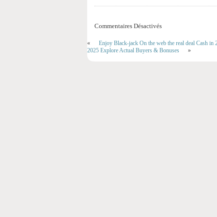
Commentaires Désactivés
«
Enjoy Black-jack On the web the real deal Cash in 
2025 Explore Actual Buyers & Bonuses
»