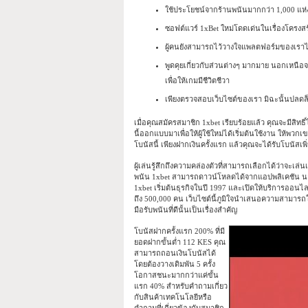
ใช้ประโยชน์จากร้านพนันมากกว่า 1,000 แห่ง
ซอฟต์แวร์ 1xBet ใหม่โดดเด่นในเรื่องโครงสร
ผู้คนยังสามารถไว้วางใจแพลตฟอร์มของเราไ
พูดคุยเกี่ยวกับส่วนต่างๆ มากมาย นอกเหนือจ
เพื่อให้เกมมีชีวิตชีวา
เพียงตรวจสอบเว็บไซต์ของเรา มิฉะนั้นปลดล็
เมื่อคุณสมัครสมาชิก 1xbet เรียบร้อยแล้ว คุณจะมีสิทธิ
นี้ออกแบบมาเพื่อให้ผู้ใช้ใหม่ได้เริ่มต้นใช้งาน ให้พวก
โบนัสนี้ เพียงฝากเงินครั้งแรก แล้วคุณจะได้รับโบนัสเ
ผู้เล่นรู้สึกถึงความคล่องตัวที่สามารถเลือกได้ว่าจะเล
พนัน 1xbet สามารถดาวน์โหลดได้จากแอปพลิเคชัน นอกจากน
1xbet เริ่มต้นธุรกิจในปี 1997 และเปิดให้บริการออนไลน์ต
ถึง 500,000 คน เว็บไซต์นี้ภูมิใจนำเสนอความสามารถ
มือรับพนันที่ดีนั้นเป็นเรื่องสำคัญ
โบนัสฝากครั้งแรก 200% ที่มี
ยอดฝากขั้นต่ำ 112 KES คุณ
สามารถถอนเงินโบนัสได้
โดยต้องวางเดิมพัน 5 ครั้ง
โอกาสชนะมากกว่าแค่ขั้น
แรก 40% สำหรับคำถามเกี่ยว
กับสินค้าเทคโนโลยีหรือ