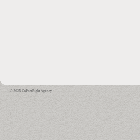
© 2025 CoPeerRight Agency.