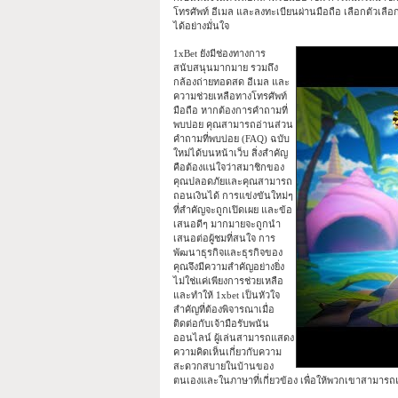
โทรศัพท์ อีเมล และลงทะเบียนผ่านมือถือ เลือกตัวเลือ
ได้อย่างมั่นใจ
1xBet ยังมีช่องทางการ
สนับสนุนมากมาย รวมถึง
กล้องถ่ายทอดสด อีเมล และ
ความช่วยเหลือทางโทรศัพท์
มือถือ หากต้องการคำถามที่
พบบ่อย คุณสามารถอ่านส่วน
คำถามที่พบบ่อย (FAQ) ฉบับ
ใหม่ได้บนหน้าเว็บ สิ่งสำคัญ
คือต้องแน่ใจว่าสมาชิกของ
คุณปลอดภัยและคุณสามารถ
ถอนเงินได้ การแข่งขันใหม่ๆ
ที่สำคัญจะถูกเปิดเผย และข้อ
เสนอดีๆ มากมายจะถูกนำ
เสนอต่อผู้ชมที่สนใจ การ
พัฒนาธุรกิจและธุรกิจของ
คุณจึงมีความสำคัญอย่างยิ่ง
ไม่ใช่แค่เพียงการช่วยเหลือ
และทำให้ 1xbet เป็นหัวใจ
สำคัญที่ต้องพิจารณาเมื่อ
ติดต่อกับเจ้ามือรับพนัน
ออนไลน์ ผู้เล่นสามารถแสดง
ความคิดเห็นเกี่ยวกับความ
สะดวกสบายในบ้านของ
ตนเองและในภาษาที่เกี่ยวข้อง เพื่อให้พวกเขาสามารถแ