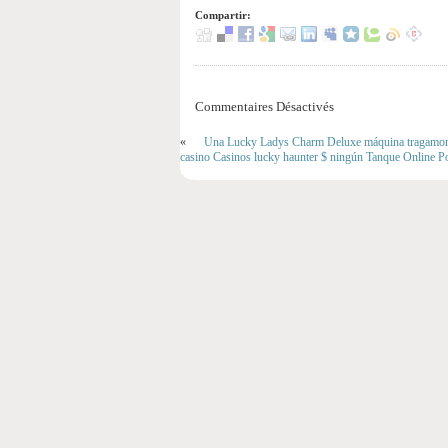
Compartir:
Commentaires Désactivés
«
Una Lucky Ladys Charm Deluxe máquina tragamoneda
casino Casinos lucky haunter $ ningún Tanque Online 