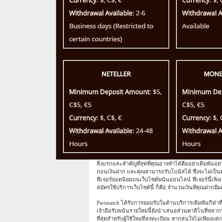
สิ่งแรกและสำคัญที่สุดที่คุณอาจทำได้คืออย่าเดิมพันอย่า
ถอนเงินฝาก และคุณสามารถรับโบนัสได้ ซึ่งจะไม่เป็นผล
ฟีเจอร์ยอดนิยมบนเว็บไซต์พนันออนไลน์ ฟีเจอร์นี้เพิ่ง
สมัครใช้บริการเว็บไซต์นี้ ก็คือ จำนวนเงินที่คุณฝากม
Parimatch ได้รับการยอมรับในด้านบริการเดิมพันกีฬาที่
เจ้ามือรับพนันรายใหม่นี้ยังนำเสนอส่วนคาสิโนที่หลา
ที่สุดสำหรับผู้ใช้ใหม่ที่ลงทะเบียน หากสนใจไม่เพียงแต่