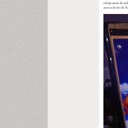
rebaja antes de to
acerca de los de S