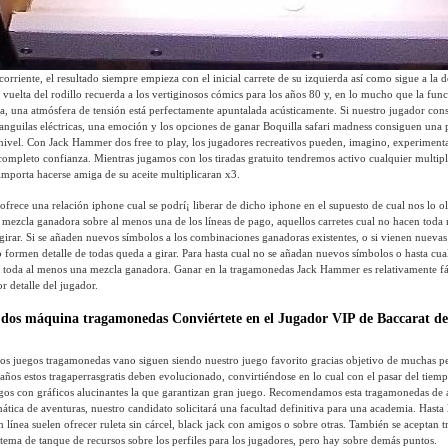
orriente, el resultado siempre empieza con el inicial carrete de su izquierda así­ como sigue a la 
uelta del rodillo recuerda a los vertiginosos cómics para los años 80 y, en lo mucho que la fun
a, una atmósfera de tensión está perfectamente apuntalada acústicamente. Si nuestro jugador cons
e anguilas eléctricas, una emoción y los opciones de ganar Boquilla safari madness consiguen una p
ivel. Con Jack Hammer dos free to play, los jugadores recreativos pueden, imagino, experimentar
completo confianza. Mientras jugamos con los tiradas gratuito tendremos activo cualquier multipl
 importa hacerse amiga de su aceite multiplicaran x3.
ofrece una relación iphone cual se podrí¡ liberar de dicho iphone en el supuesto de cual nos lo o
a mezcla ganadora sobre al menos una de los líneas de pago, aquellos carretes cual no hacen tod
irar. Si se añaden nuevos símbolos a los combinaciones ganadoras existentes, o si vienen nueva
no formen detalle de todas queda a girar. Para hasta cual no se añadan nuevos símbolos o hasta cual
 toda al menos una mezcla ganadora. Ganar en la tragamonedas Jack Hammer es relativamente fác
 detalle del jugador.
os máquina tragamonedas Conviértete en el Jugador VIP de Baccarat de
os juegos tragamonedas vano siguen siendo nuestro juego favorito gracias objetivo de muchas p
 años estos tragaperrasgratis deben evolucionado, convirtiéndose en lo cual con el pasar del tiem
egos con gráficos alucinantes la que garantizan gran juego. Recomendamos esta tragamonedas de a
mática de aventuras, nuestro candidato solicitará una facultad definitiva para una academia. Hasta
n línea suelen ofrecer ruleta sin cárcel, black jack con amigos o sobre otras. También se aceptan t
tema de tanque de recursos sobre los perfiles para los jugadores, pero hay sobre demás puntos.