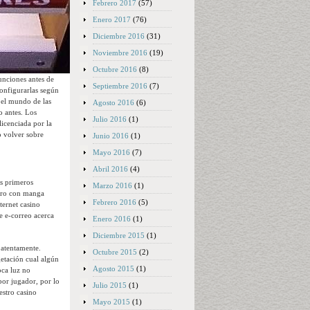
Febrero 2017
(57)
Enero 2017
(76)
Diciembre 2016
(31)
Noviembre 2016
(19)
Octubre 2016
(8)
unciones antes de
Septiembre 2016
(7)
configurarlas según
 el mundo de las
Agosto 2016
(6)
o antes. Los
Julio 2016
(1)
icenciada por la
o volver sobre
Junio 2016
(1)
Mayo 2016
(7)
Abril 2016
(4)
os primeros
Marzo 2016
(1)
pero con manga
Febrero 2016
(5)
ternet casino
e e-correo acerca
Enero 2016
(1)
Diciembre 2015
(1)
s atentamente.
Octubre 2015
(2)
getación cual algún
Agosto 2015
(1)
oca luz no
por jugador, por lo
Julio 2015
(1)
estro casino
Mayo 2015
(1)