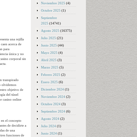
Noviembre 2025
(4)
Octubre 2025
(1)
Septiembre
2025
(14741)
Agosto 2025
(16375)
Julio 2025
(21)
senta una rejilla
s caen acerca de
Junio 2025
(44)
an para
Mayo 2025
(4)
iencia única y no
casino corporal sin
Abril 2025
(3)
acta.
Marzo 2025
(5)
Febrero 2025
(2)
an transpirado
Enero 2025
(6)
lo olvidemos
Diciembre 2024
(1)
estro objetivo de
gí­a del túnel
Noviembre 2024
(2)
e casino online
Octubre 2024
(3)
Septiembre 2024
(6)
Agosto 2024
(2)
 en el concepto
ntes de decidirte a
Julio 2024
(1)
adas de una
Junio 2024
(1)
tres funciones de