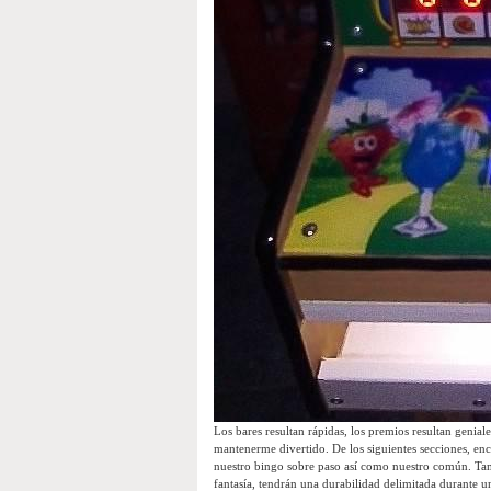
Los bares resultan rápidas, los premios resultan genia
mantenerme divertido. De los siguientes secciones, enc
nuestro bingo sobre paso así­ como nuestro común. Tamb
fantasía, tendrán una durabilidad delimitada durante