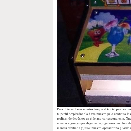
Para obtener hacer nuestro tanque el inicial paso es nu
tu perfil desplazándolo hasta nuestro pelo continuo lo
realizan de depósitos en el lejano correspondiente. N
acceder algún grupo elegante de jugadores cual han dem
manera arbitraria y justa; nuestro operador no guarda