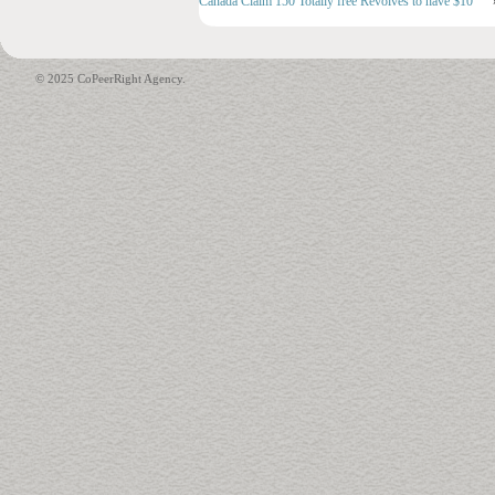
Canada Claim 150 Totally free Revolves to have $10
© 2025 CoPeerRight Agency.