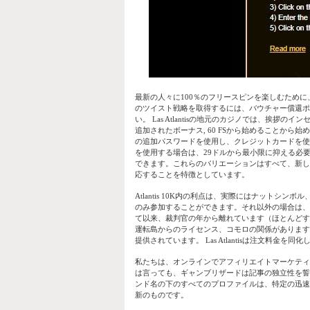
最新の人々に100％のフリースピンを楽しむため
のツイスト戦略を取得するには、バウチャー償還ポ
い。 Las Atlantisの地元のカジノでは、挨
追加されたボーナス, 60 FSから始めることか
の追加パスワードを使用し、クレジットカードを使
を使用する場合は、29ドルから最小限に抑える必
できます。これらのバリエーションはすべて、新し
応することを特徴としています。
Atlantis 10K内の利点は、実際にはナットシ
のみ参加することができます。それ以外の場合は、
て以来、裁判官の年から離れています（ほとんどす
運転島からのライセンス、コモロの関係があります
提供されています。 Las Atlantisは注文料
私たちは、オンラインでアフィリエイトマーケティ
は言っても、ギャンブリザードは記事の独立性を誓
ンド名の下のすべてのプロファイルは、特定の迅速
新のものです。