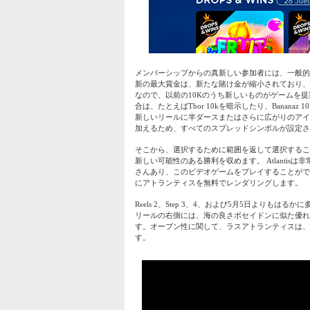
メンバーシップからの真新しい参加者には、一般的
新の最大賞金は、新たな賭け金が縮小されており、
なので、以前の10Kのうち新しいものがゲームを
合は、たとえばThor 10kを暗示したり、Bana
新しいリールに半ダースまたはさらに広がりのアイコ
加えるため、すべてのスプレッドシンボルが設定さ
そこから、選択するために範囲を返して選択するこ
新しい可能性のある勝利を収めます。 Atlanti
さんあり、このビデオゲームをプレイすることがで
にアトランティスを無料でレンダリングします。
Reels 2、Step 3、4、および5月5日より
リールの右側には、海の良さポセイドンに似た優れ
す。オープン性に関して、ラスアトランティスは、
す。