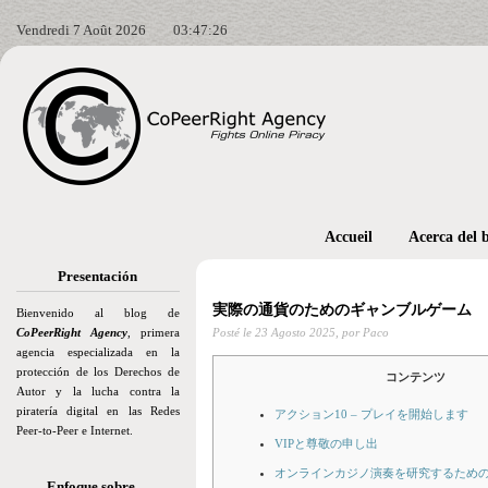
Vendredi 7 Août 2026
03:47:27
Accueil
Acerca del 
Presentación
実際の通貨のためのギャンブルゲーム
Bienvenido al blog de
CoPeerRight Agency
, primera
Posté le
23 Agosto 2025,
por Paco
agencia especializada en la
protección de los Derechos de
コンテンツ
Autor y la lucha contra la
piratería digital en las Redes
アクション10 – プレイを開始します
Peer-to-Peer e Internet.
VIPと尊敬の申し出
オンラインカジノ演奏を研究するため
Enfoque sobre…