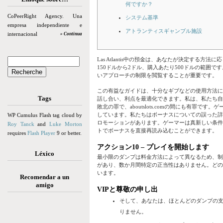
何ですか？
CoPeerRight Agency. Una
システム基準
empresa independiente e
アトランティスギャンブル施設
internacional
» Continua
Las Atlantis中の預金は、あなたが決定する方
150ドルから2ドル、購入あたり500ドルの範囲
いアプローチの制限を閲覧することが重要です。
この有益なガイドは、十分なギブなどの使用方法に
Tags
話し合い、利点を最適化できます。私は、私たち自
敗北の罪で、aboutslots.comの間にも有罪
しています。私たちはボーナスについての誤った詳
WP Cumulus Flash tag cloud by
ロモーションがあります。ゲーマーは真新しい条件
Roy Tanck
and
Luke Morton
トでボーナスを直接再読み込むことができます。
requires
Flash Player
9 or better.
アクション10 – プレイを開始します
Léxico
最小限のダンプは料金方法によって異なるため、制
があり、数か月間特定の正当性はありません。どの
います。
Recomendar a un
amigo
VIPと尊敬の申し出
そして、あなたは、ほとんどのダンプの支
りません。