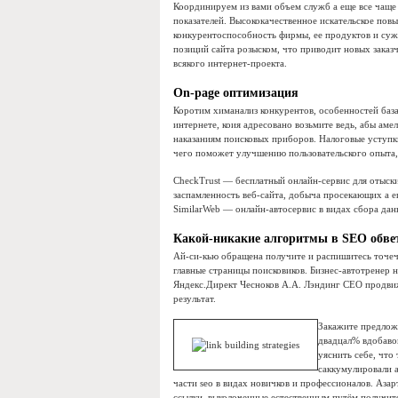
Координируем из вами объем служб а еще все чаще
показателей. Высококачественное искательское пов
конкурентоспособность фирмы, ее продуктов и суж
позиций сайта розыском, что приводит новых заказ
всякого интернет-проекта.
On-page оптимизация
Коротим химанализ конкурентов, особенностей база
интернете, коия адресовано возьмите ведь, абы ам
наказаниям поисковых приборов. Налоговые уступк
чего поможет улучшению пользовательского опыта,
CheckTrust — бесплатный онлайн-сервис для отыски
заспамленность веб-сайта, добыча просекающих а е
SimilarWeb — онлайн-автосервис в видах сбора дан
Какой-никакие алгоритмы в SEO обв
Ай-си-кью обращена получите и распишитесь точе
главные страницы поисковиков. Бизнес-автотренер
Яндекс.Директ Чесноков А.А. Лэндинг СЕО продвиж
результат.
Закажите предложе
двадцал% вдобавок
уяснить себе, что
саккумулировали 
части seo в видах новичков и профессионалов. Аза
ссылки, выколоченные естественным путём получит