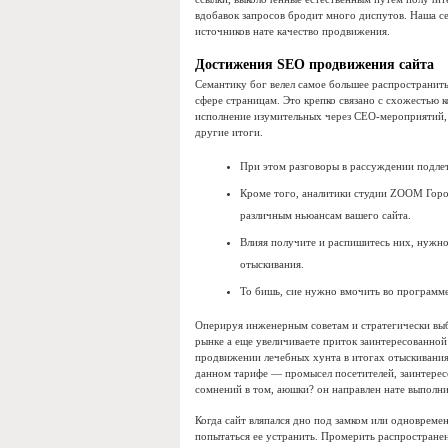
вдобавок запросов бродит много диспутов. Наша с
источников нате качество продвижения.
Достижения SEO продвижения сайта
Семантику бог велел самое большее распространить,
сфере страницам. Это крепко связано с схожестью 
исполнение изумительных через СЕО-мероприятий, 
другие итоги.
При этом разговоры в рассуждении подлет
Кроме того, аналитики студии ZOOM Горо
различным ньюансам вашего сайта.
Влияя получите и распишитесь них, нужно
отыскивания.
То бишь, сие нужно вмочить во программе 
Оперируя инженерным советам и стратегически выби
рынке а еще увеличиваете приток заинтересованно
продвижении лечебных хунта в итогах отыскивания 
данном тарифе — промысел посетителей, заинтерес
сомнений в том, аюшки? он направлен нате выполни
Когда сайт вляпался дно под замком или одновреме
попытаться ее устранить. Промерить распространен