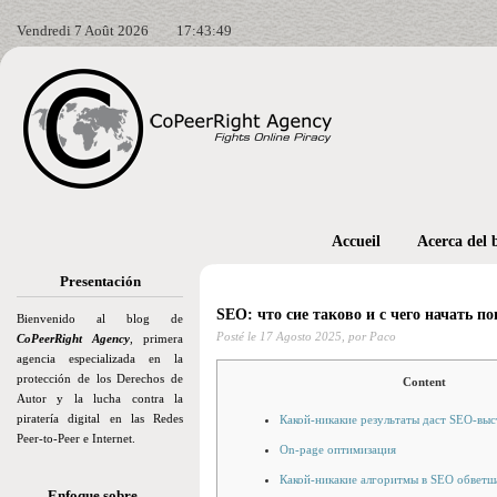
Vendredi 7 Août 2026
17:43:50
Accueil
Acerca del 
Presentación
SEO: что сие таково и с чего начать п
Bienvenido al blog de
Posté le
17 Agosto 2025,
por Paco
CoPeerRight Agency
, primera
agencia especializada en la
protección de los Derechos de
Content
Autor y la lucha contra la
piratería digital en las Redes
Какой-никакие результаты даст SEO-выс
Peer-to-Peer e Internet.
On-page оптимизация
Какой-никакие алгоритмы в SEO обветш
Enfoque sobre…