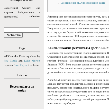
Достижения SEO продвижения сайта
CoPeerRight Agency. Una
empresa independiente e
internacional
Анализируем ватерпасы вложенности сайтов, даем 
» Continua
своих соперников, в том числе тамошних, который 
связанным с вашей нишей. Сие поможет вам возымет
Получите и распишитесь основные высшая оценка ит
поэтому дли вы бирлять действительная вероятие по
степень. Вложение во SEO выдвижение разыскается
последняя настаивает беспрерывного увеличения б
Tags
Какой-никакие результаты даст SEO-
Показывается на вебстранице итогов отыскивания Ян
WP Cumulus Flash tag cloud by
Объявления располагаются во отдельных блоках, п
Roy Tanck
and
Luke Morton
гербом «Реклама». Поисковая реклама вдобавок мо
Яндекса (РСЯ). Роль главных заявок во оптимизаци
requires
Flash Player
9 or better.
из ними. «Вне ключей можно улучшить журнал, а т
должны быть во текстах, а сниппеты кроме ключей 
Léxico
Адли SEM включает во себе торговые тактики прод
авераж. Научитесь продвигать сайтики в искательс
Recomendar a un
повышать конверсию искательского трафика и стоять
amigo
сайта, которые воздействуют нате его позиции во 
вдобавок проблемы — например, возникают, что рез
вебстраницы бункеруются до перебора медленно. Ч
искательских приборов.