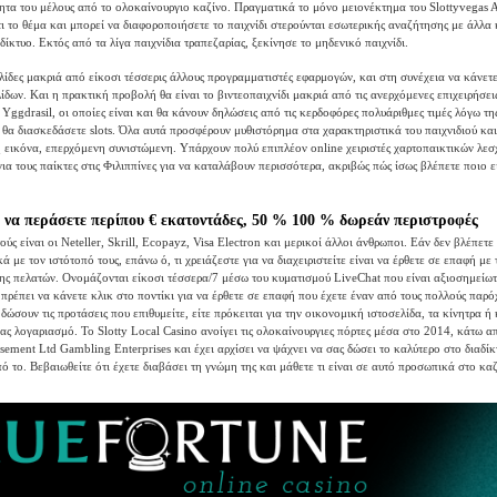
τητα του μέλους από το ολοκαίνουργιο καζίνο. Πραγματικά το μόνο μειονέκτημα του Slottyvegas A
ότι το θέμα και μπορεί να διαφοροποιήσετε το παιχνίδι στερούνται εσωτερικής αναζήτησης με άλλα
δίκτυο. Εκτός από τα λίγα παιχνίδια τραπεζαρίας, ξεκίνησε το μηδενικό παιχνίδι.
λίδες μακριά από είκοσι τέσσερις άλλους προγραμματιστές εφαρμογών, και στη συνέχεια να κάνετε
ίδων. Και η πρακτική προβολή θα είναι το βιντεοπαιχνίδι μακριά από τις ανερχόμενες επιχειρήσει
 Yggdrasil, οι οποίες είναι και θα κάνουν δηλώσεις από τις κερδοφόρες πολυάριθμες τιμές λόγω τ
ι θα διασκεδάσετε slots. Όλα αυτά προσφέρουν μυθιστόρημα στα χαρακτηριστικά του παιχνιδιού και
 εικόνα, επερχόμενη συνιστώμενη. Υπάρχουν πολύ επιπλέον online χειριστές χαρτοπαικτικών λεσ
ια τους παίκτες στις Φιλιππίνες για να καταλάβουν περισσότερα, ακριβώς πώς ίσως βλέπετε ποιο ε
ε να περάσετε περίπου € εκατοντάδες, 50 % 100 % δωρεάν περιστροφές
ύς είναι οι Neteller, Skrill, Ecopayz, Visa Electron και μερικοί άλλοι άνθρωποι. Εάν δεν βλέπετε
ά με τον ιστότοπό τους, επάνω ό, τι χρειάζεστε για να διαχειριστείτε είναι να έρθετε σε επαφή με
ς πελατών. Ονομάζονται είκοσι τέσσερα/7 μέσω του κυματισμού LiveChat που είναι αξιοσημείωτ
 πρέπει να κάνετε κλικ στο ποντίκι για να έρθετε σε επαφή που έχετε έναν από τους πολλούς παρό
δώσουν τις προτάσεις που επιθυμείτε, είτε πρόκειται για την οικονομική ιστοσελίδα, τα κίνητρα ή 
σας λογαριασμό. Το Slotty Local Casino ανοίγει τις ολοκαίνουργιες πόρτες μέσα στο 2014, κάτω 
ment Ltd Gambling Enterprises και έχει αρχίσει να ψάχνει να σας δώσει το καλύτερο στο διαδίκ
 το. Βεβαιωθείτε ότι έχετε διαβάσει τη γνώμη της και μάθετε τι είναι σε αυτό προσωπικά στο καζί