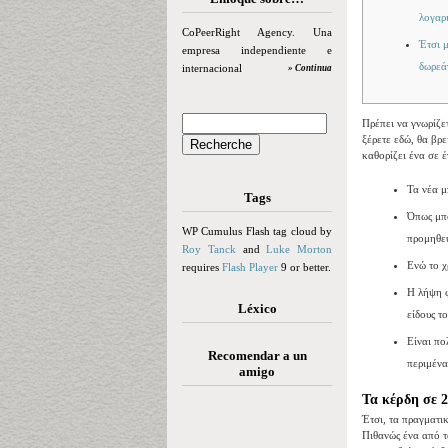
λογαρ
CoPeerRight Agency. Una
Έτσι 
empresa independiente e
δωρεά
internacional
» Continua
Πρέπει να γνωρίζετ
ξέρετε εδώ, θα βρε
καθορίζει ένα σε 
Τα νέα μ
Tags
Όπως μπο
WP Cumulus Flash tag cloud by
προμηθευ
Roy Tanck
and
Luke Morton
Ενώ το χ
requires
Flash Player
9 or better.
Η λήψη φ
Léxico
είδους τ
Είναι πο
Recomendar a un
περιμένα
amigo
Τα κέρδη σε 2
Έτσι, τα πραγματι
Πιθανώς ένα από τ