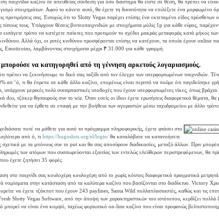
ση παιχνίδια καζίνο σε απευθείας σύνδεση για όσο διάστημα θα είστε σε θέση, θα πρέπει να είναι
γισμό στοιχημάτων. Αφού το κάνετε αυτό, θα έχετε τη δυνατότητα να επιλέξετε ένα μορφωμένο όρ
ις προτιμήσεις σας. Ευτυχώς ότι το Slotty Vegas παρέχει επίσης ένα εκτεταμένο είδος πρόσθετων 
ς τύπους τους. Υπάρχουν θέσεις βιντεοπαιχνιδιών με στοιχήματα μόλις 1p για κάθε εύρος, παρέχο
να εισάγετε τρόπο να κατέχετε παίκτες που προτιμούν το σχέδιο μακράς μεταφοράς κατά μήκος τω
ινδύνου. Αλλά όχι, οι ριπές κινδύνου προσφέρονται επίσης να κατέχουν, τα οποία έχουν online πα
, Emoticoins, λαμβάνοντας στοιχήματα μέχρι ₱ 31.000 για κάθε γραμμή.
 μπορούσε να κατηγορηθεί από τη γέννηση αρκετούς λογαριασμούς.
ότι πρέπει να ξεκινήσουμε το δικό σας ταξίδι από τον έλεγχο των υπερφορτωμένων παιχνιδιών. Τέ
0% απ ‘ό, τι θα έπρεπε σε κάθε άλλο καζίνο, επομένως είναι περιττό να πούμε ότι παγιδεύτηκε γρ
, υπάρχουν μερικές πολύ συναρπαστικές υποδοχές που έχουν υπερφορτωμένες νίκες, όπως βράχια 
ά dos, τζόκερ θησαυρούς συν το wiz. Όταν εσείς οι ίδιοι έχετε ερωτήσεις διαφορετικά θέματα, θ
νδεθείτε για να έρθετε σε επαφή με την βοήθεια των αγοραστών μέσω ταχυδρομείου με άλλο τρόπ
σχεδιάσατε ποτέ να μάθετε για αυτό το πρόγραμμα πληροφορικής, έχετε φτάσει στο
μηλότερα από ό, τι
https://hugoslots.org/el/login/
θα καταλάβατε να κατανοήσετε
ς σχετικά με τα μπόνους συν το put και θα σας αποσύρουν διαδικασίες, μεταξύ άλλων. Πριν μπορέ
πληρωμές των ατόμων που συσσωρεύονται εξαιτίας των εντελώς ελεύθερων περιστρεφόμενων, θα πρέ
που έχετε ζητήσει 35 φορές.
δαση στο παιχνίδι σας κουλοχέρη κουλοχέρη από το χωρίς κόστος διαφορετικά πραγματικά μετρητά
ά νομίσματα στην κατάσταση από τα καλύτερα καζίνο που βασίζονται στο διαδίκτυο. Victory Χρι
πορείτε να έχετε τζάκποτ που έχουν 243 paylines, Santa Wild πολλαπλασιαστές, καθώς και τις επι
Fresh Slotty Vegas Software, από την άποψη των χαρακτηριστικών του ιστότοπου, κερδίζει πολλά
τό μπορεί να είναι ένα κομψό, ταχέως φορτωτικό on-line καζίνο που είναι προφανώς βελτιστοποιη