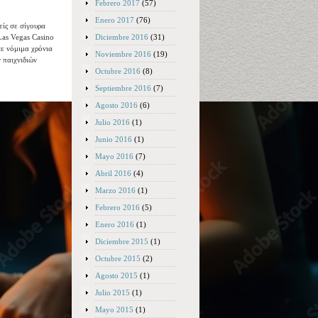
Febrero 2017
(57)
Enero 2017
(76)
είς σε σίγουρα
Diciembre 2016
(31)
Las Vegas Casino
τε νόμιμα χρόνια
Noviembre 2016
(19)
ν παιχνιδιών
Octubre 2016
(8)
Septiembre 2016
(7)
Agosto 2016
(6)
Julio 2016
(1)
Junio 2016
(1)
Mayo 2016
(7)
Abril 2016
(4)
Marzo 2016
(1)
Febrero 2016
(5)
Enero 2016
(1)
Diciembre 2015
(1)
Octubre 2015
(2)
Agosto 2015
(1)
Julio 2015
(1)
Mayo 2015
(1)