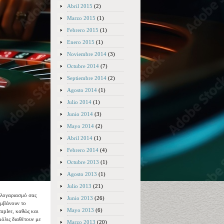
Abril 2015
(2)
Marzo 2015
(1)
Febrero 2015
(1)
Enero 2015
(1)
Noviembre 2014
(3)
Octubre 2014
(7)
Septiembre 2014
(2)
Agosto 2014
(1)
Julio 2014
(1)
Junio 2014
(3)
Mayo 2014
(2)
Abril 2014
(1)
Febrero 2014
(4)
Octubre 2013
(1)
Agosto 2013
(1)
Julio 2013
(21)
 λογαριασμό σας
Junio 2013
(26)
αμβάνουν το
Mayo 2013
(6)
impler, καθώς και
μόλις διαθέτουν με
Marzo 2013
(20)