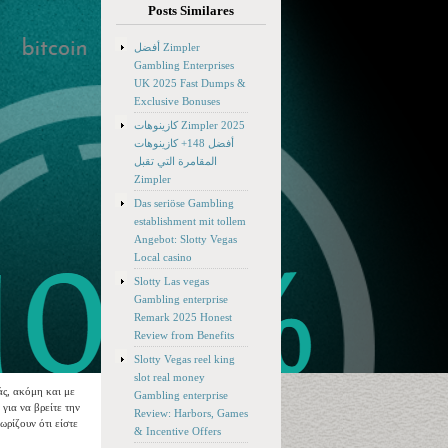
Posts Similares
أفضل Zimpler
Gambling Enterprises
UK 2025 Fast Dumps &
Exclusive Bonuses
كازينوهات Zimpler 2025
أفضل 148+ كازينوهات
المقامرة التي تقبل
Zimpler
Das seriöse Gambling
establishment mit tollem
Angebot: Slotty Vegas
Local casino
Slotty Las vegas
Gambling enterprise
Remark 2025 Honest
Review from Benefits
Slotty Vegas reel king
slot real money
άς, ακόμη και με
Gambling enterprise
για να βρείτε την
Review: Harbors, Games
ωρίζουν ότι είστε
& Incentive Offers