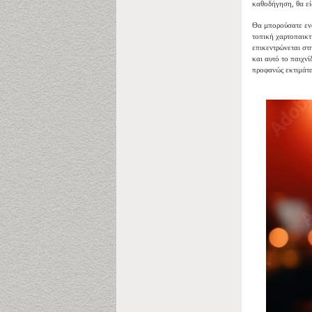
καθοδήγηση, θα είσ
Θα μπορούσατε ενδ
τοπική χαρτοπαικτ
επικεντρώνεται στ
και αυτό το παιχνί
προφανώς εκτιμάται