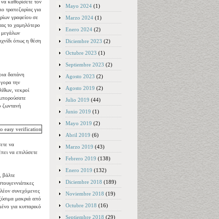
 να καθορίσετε τον
Mayo 2024
(1)
ιο τραπεζαρίας για
ορίων γραφείου σε
Marzo 2024
(1)
ντας το χαμηλότερο
Enero 2024
(2)
ν μεγάλων
ιχνίδι όπως η θέση
Diciembre 2023
(2)
Octubre 2023
(1)
Septiembre 2023
(2)
τοια δαπάνη
Agosto 2023
(2)
ήγορα την
Agosto 2019
(2)
λίθων, νεκροί
α μπορούσατε
Julio 2019
(44)
ο ζωντανή
Junio 2019
(1)
Mayo 2019
(2)
Abril 2019
(6)
σετε να
Marzo 2019
(43)
πει να επιλύσετε
Febrero 2019
(138)
Enero 2019
(132)
, βάλτε
Diciembre 2018
(189)
στουγεννιάτικες
πλέον συνεχόμενες
Noviembre 2018
(19)
 ξύσιμα μακριά από
Octubre 2018
(16)
μένο για κυτταρικό
Septiembre 2018
(29)