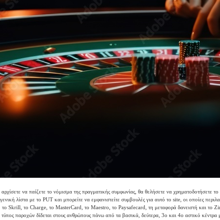
 αρχίσετε να παίζετε το νόμισμα της πραγματικής συμφωνίας, θα θελήσετε να χρηματοδοτήσετε το
ενική λίστα με το PUT και μπορείτε να εμφανιστείτε συμβουλές για αυτό το site, οι οποίες περιλ
, το Skrill, το Charge, το MasterCard, το Maestro, το Paysafecard, τη μεταφορά δανειστή και το Z
ο τύπος παροχών δίδεται στους ανθρώπους πάνω από τα βασικά, δεύτερα, 3ο και 4ο αστικό κέντρα 