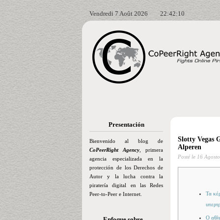
Vendredi 7 Août 2026
22:42:12
Presentación
Slotty Vegas 
Bienvenido al blog de
Alperen
CoPeerRight Agency
, primera
Posté le
16 Agosto
agencia especializada en la
protección de los Derechos de
Autor y la lucha contra la
piratería digital en las Redes
Τα κέ
Peer-to-Peer e Internet.
υπερτ
Ο αθλ
Enfoque sobre…