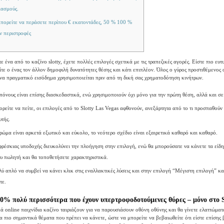
ιασμούς.
μπορείτε να περάσετε περίπου € εκατοντάδες, 50 % 100 %
ν περιστροφές
ε ένα από το καζίνο slotty, έχετε πολλές επιλογές σχετικά με τις τραπεζικές αγορές. Είστε πιο ευτ
ίτε ο ένας τον άλλον δημοφιλή δυνατότητες θέσης και κάτι επιπλέον.
Όλος ο γύρος προστιθέμενος 
ένα πραγματικό εισόδημα χρησιμοποιείται πριν από τη δική σας χρηματοδότηση κινήτρων.
πόνους είναι επίσης διασκεδαστικά, ενώ χρησιμοποιούν όχι μόνο για την πρώτη θέση, αλλά και σε 
ρείτε να πείτε, οι επιλογές από το Slotty Las Vegas αφθονούν, ανεξάρτητα από το τι προσπαθού
τής.
ρώμα είναι αρκετά εξωτικό και εύκολο, το νεότερο σχέδιο είναι εξαιρετικά καθαρό και καθαρό.
ρέσκιας υποδοχής διευκολύνει την πλοήγηση στην επιλογή, ενώ θα μπορούσατε να κάνετε τα είδη 
ου πωλητή και θα τοποθετήσετε χαρακτηριστικά.
λύ απλό να συμβεί να κάνει κλικ στις εναλλακτικές λύσεις και στην επιλογή “Μέγιστη επιλογή” κα
τε.
0% πολύ περισσότερα που έχουν υπερτροφοδοτούμενες θύρες – μόνο στο S
κά online παιχνίδια καζίνο ταιριάζουν για να παρουσιάσουν οθόνη οθόνης και θα γίνετε ελαττώματ
α πιο σημαντικά θέματα που πρέπει να κάνετε, ώστε να μπορείτε να βεβαιωθείτε ότι είστε επίσης 