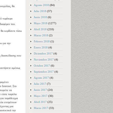
Agosto 2018
(84)
νομιλίας, θα
Julio 2018
(37)
Junio 2018
(6)
κό νωρίτερο
Mayo 2018
(1277)
διαφέρον του.
Abril 2018
(210)
 θα κερδίσετε πίσω
Marzo 2018
(2)
Febrero 2018
(1)
υ για την
Enero 2018
(4)
Diciembre 2017
(4)
ς διασκέδασης που
Noviembre 2017
(4)
Octubre 2017
(6)
απαντήσετε αμέσως
Septiembre 2017
(4)
Agosto 2017
(4)
ραμένει
Julio 2017
(7)
 Internet. Στο
Junio 2017
(24)
πορείτε να
ν είστε παρόλα
Mayo 2017
(30)
 για παράδειγμα
Abril 2017
(25)
εία επιτρέπουν
έχοντας μια
Marzo 2017
(33)
προσεκτικά την