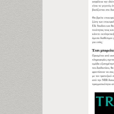
ασφάλεια την ιδιό
είναι το γεγονός 
βασίζονται στο δια
Θα βρείτε επικεφα
ζώνη των επικεφαλ
Elk Studios και θα
ποιότητας τους κα
κάνετε εκπληκτική
άμεσα διαθέσιμοι γ
για εσάς;
Έτσι μπορείτ
Ορισμένοι από αυτο
πληροφορίες σχετικ
ομάδα εξυπηρέτηση
του Διαδικτύου, θα
φροντίσουν να σας 
με τον τραπεζικό 
από την NRR Amuse
πραγματικότητα από