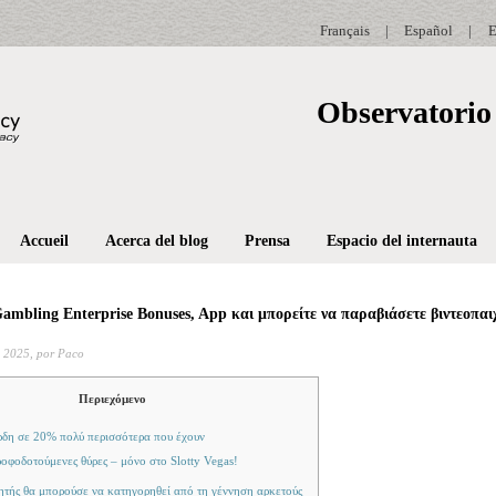
Français
|
Español
|
E
Observatorio 
Accueil
Acerca del blog
Prensa
Espacio del internauta
Gambling Enterprise Bonuses, App και μπορείτε να παραβιάσετε βιντεοπαι
 2025,
por Paco
Περιεχόμενο
ρδη σε 20% πολύ περισσότερα που έχουν
ροφοδοτούμενες θύρες – μόνο στο Slotty Vegas!
ητής θα μπορούσε να κατηγορηθεί από τη γέννηση αρκετούς