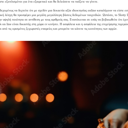
τε εξοπλισμένοι για ένα εξαιρετικό και θα δελεάσετε να παίξετε να γίνετε.
εχομένως να δεχτείτε ότι με σχεδόν μια δεκαετία αξία ιδιοκτησίας online καταλήγουν να είστε εσ
ική λέσχη θα προσφέρει μια μεγάλη μεγαλύτερη βάσεις δεδομένων παιχνιδιών. Ωστόσο, το Slotty 
ην υψηλή ποιότητα σε αντίθεση με τους αριθμούς σας. Εναπόκειται σε εσάς να βεβαιωθείτε ότι έχε
δι on line είναι δικαστής στη χώρα εν κινήσει. Η ασφάλεια και η ασφάλεια της επιχείρησης τυχερώ
 από τις ορισμένες ξεχωριστές εταιρείες και μπορείτε να κάνετε τις κοινότητες των αρχών.