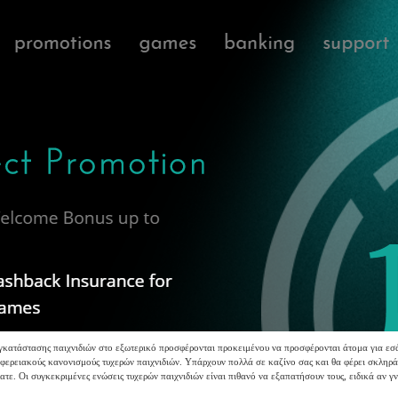
κατάστασης παιχνιδιών στο εξωτερικό προσφέρονται προκειμένου να προσφέρονται άτομα για εσ
ιφερειακούς κανονισμούς τυχερών παιχνιδιών. Υπάρχουν πολλά σε καζίνο σας και θα φέρει σκληρά 
τε. Οι συγκεκριμένες ενώσεις τυχερών παιχνιδιών είναι πιθανό να εξαπατήσουν τους, ειδικά αν γν