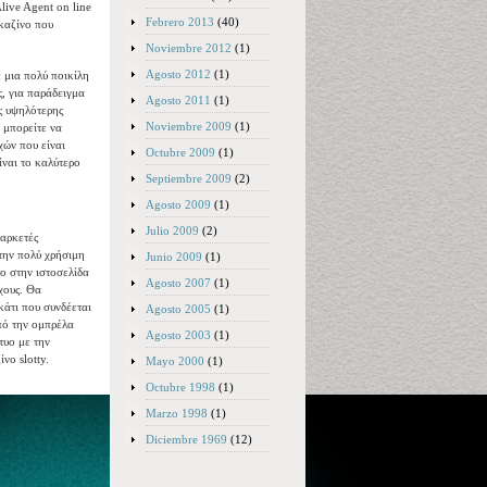
live Agent on line
Febrero 2013
(40)
 καζίνο που
Noviembre 2012
(1)
Agosto 2012
(1)
 μια πολύ ποικίλη
ς, για παράδειγμα
Agosto 2011
(1)
ης υψηλότερης
Noviembre 2009
(1)
 μπορείτε να
χών που είναι
Octubre 2009
(1)
ίναι το καλύτερο
Septiembre 2009
(2)
Agosto 2009
(1)
Julio 2009
(2)
 αρκετές
 την πολύ χρήσιμη
Junio 2009
(1)
ο στην ιστοσελίδα
Agosto 2007
(1)
χους. Θα
κάτι που συνδέεται
Agosto 2005
(1)
από την ομπρέλα
Agosto 2003
(1)
τυο με την
νο slotty.
Mayo 2000
(1)
Octubre 1998
(1)
Marzo 1998
(1)
Diciembre 1969
(12)