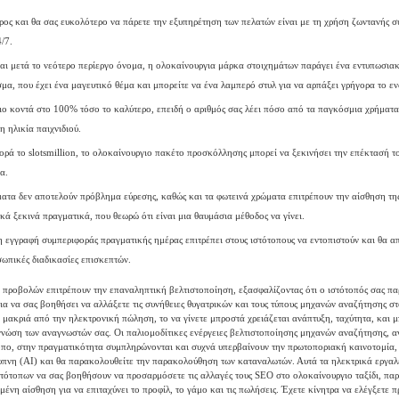
ρος και θα σας ευκολότερο να πάρετε την εξυπηρέτηση των πελατών είναι με τη χρήση ζωντανής συ
4/7.
ι μετά το νεότερο περίεργο όνομα, η ολοκαίνουργια μάρκα στοιχημάτων παράγει ένα εντυπωσια
μα, που έχει ένα μαγευτικό θέμα και μπορείτε να ένα λαμπερό στυλ για να αρπάξει γρήγορα το εν
ιο κοντά στο 100% τόσο το καλύτερο, επειδή ο αριθμός σας λέει πόσο από τα παγκόσμια χρήματα
η ηλικία παιχνιδιού.
ρά το slotsmillion, το ολοκαίνουργιο πακέτο προσκόλλησης μπορεί να ξεκινήσει την επέκτασή το
α.
ατα δεν αποτελούν πρόβλημα εύρεσης, καθώς και τα φωτεινά χρώματα επιτρέπουν την αίσθηση τη
κά ξεκινά πραγματικά, που θεωρώ ότι είναι μια θαυμάσια μέθοδος να γίνει.
η εγγραφή συμπεριφοράς πραγματικής ημέρας επιτρέπει στους ιστότοπους να εντοπιστούν και θα 
σωπικές διαδικασίες επισκεπτών.
ι προβολών επιτρέπουν την επαναληπτική βελτιστοποίηση, εξασφαλίζοντας ότι ο ιστότοπός σας πα
α να σας βοηθήσει να αλλάξετε τις συνήθειες θυγατρικών και τους τύπους μηχανών αναζήτησης στο
 μακριά από την ηλεκτρονική πώληση, το να γίνετε μπροστά χρειάζεται ανάπτυξη, ταχύτητα, και μ
γνώση των αναγνωστών σας. Οι παλιομοδίτικες ενέργειες βελτιστοποίησης μηχανών αναζήτησης, α
κόπο, στην πραγματικότητα συμπληρώνονται και συχνά υπερβαίνουν την πρωτοποριακή καινοτομία,
υπνη (AI) και θα παρακολουθείτε την παρακολούθηση των καταναλωτών. Αυτά τα ηλεκτρικά εργαλ
ιστότοπων να σας βοηθήσουν να προσαρμόσετε τις αλλαγές τους SEO στο ολοκαίνουργιο ταξίδι, παρ
ένη αίσθηση για να επιταχύνει το προφίλ, το γάμο και τις πωλήσεις. Έχετε κίνητρα να ελέγξετε 