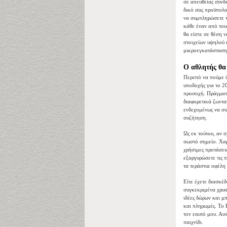
σε απευθείας σύνδε
δικό σας προϋπολο
να συμπληρώσετε τ
κάθε έναν από του
θα είστε σε θέση 
στοιχείων υψηλού κ
μικροεγκατάστασης
Ο αθλητής θα
Περιττό να πούμε 
υποδοχής για το 2
προσοχή. Πράγματι
διαφορετικά ζωνταν
ενδεχομένως να συ
συζήτηση.
Ως εκ τούτου, αν 
σωστό σημείο. Χα
χρήσιμες προτάσει
εξαργυρώσετε τις 
τα τεράστια οφέλη 
Είτε έχετε διασκέ
συγκεκριμένα χρυσ
ιδέες δώρων και μ
και πληρωμές. Το 
τον εαυτό μου. Αυ
παιχνίδι.