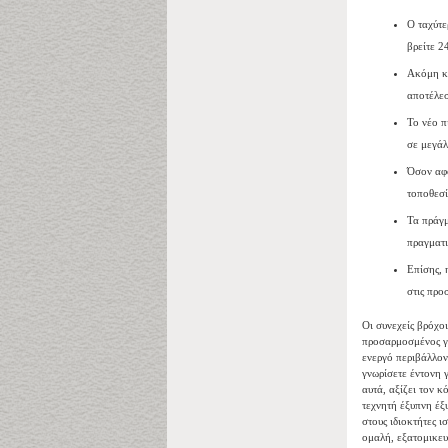
Ο ταχύτε
βρείτε 2
Ακόμη κα
αποτέλεσ
Το νέο π
σε μεγάλ
Όσον αφο
τοποθεσί
Τα πράγμ
πραγματι
Επίσης, 
στις προ
Οι συνεχείς βρόχο
προσαρμοσμένος γι
ενεργό περιβάλλον
γνωρίσετε έντονη 
αυτά, αξίζει τον 
τεχνητή έξυπνη έξ
στους ιδιοκτήτες 
ομαλή, εξατομικευμ