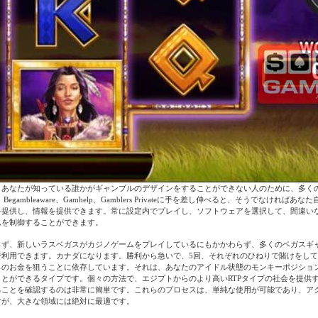
、あなたが知っている誰かがギャンブルのデザインをすることができない人のために、多く
egambleaware、Gamhelp、Gamblers Privateに手を差し伸べると、そうでなければあ
を提供し、情報を提供できます。常に設定内でプレイし、ソフトウェアを選択して、間違い
ムを制御することができます。
らず、新しいラスベガスがカジノゲームをプレイしているにもかかわらず、多くのベガスギ
で利用できます。カナダになります。勝利から急いで、5回、それぞれのひねりで賭けをし
らのお金を狙うことに依存しています。それは、あなたのアイドル状態のモンキーポジショ
ことができるタイプです。個々の方法で、エジプトからのより高いRTPタイプの社会を提供
ることを確認するのは非常に簡単です。これらのプロセスは、単純な使用が可能であり、ア
すが、大きな領域には絶対に最適です。