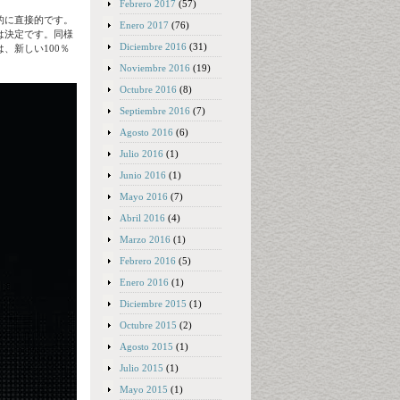
Febrero 2017
(57)
的に直接的です。
Enero 2017
(76)
は決定です。同様
Diciembre 2016
(31)
、新しい100％
Noviembre 2016
(19)
Octubre 2016
(8)
Septiembre 2016
(7)
Agosto 2016
(6)
Julio 2016
(1)
Junio 2016
(1)
Mayo 2016
(7)
Abril 2016
(4)
Marzo 2016
(1)
Febrero 2016
(5)
Enero 2016
(1)
Diciembre 2015
(1)
Octubre 2015
(2)
Agosto 2015
(1)
Julio 2015
(1)
Mayo 2015
(1)