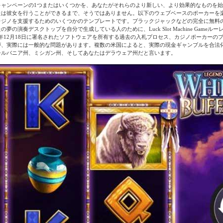
キャンペーンの1つまたはいくつかを、あなたがそれらのより新しい、より効果的なものを
たは彼女を行うことができるまで、そうではありません。以下のウェブベースのポーカーを
カジノを支援するためのいくつかのテンプレートです。ブラックジャックなどの完全に無料
夢の演奏デスクトップを自分で生成している人のために、Luck Slot Machine Gameル
18年12月18日に署名されたソフトウェアを所有する過去の入札プロセス、カジノポーカーの
が、実際には一般的な問題があります。複数の米国によると、実際の現金ギャンブルを合法
シルバニア州、ミシガン州、そしてあなたはデラウェア州だと言います。