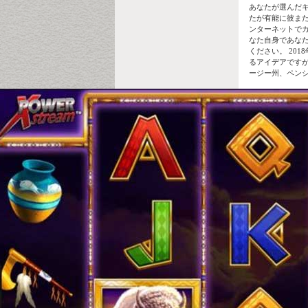
あなたが選んだ
たが有能に彼ま
ンターネットで
なた自身であなたの
ください。 20
るアイデアです
ージー州、ペン