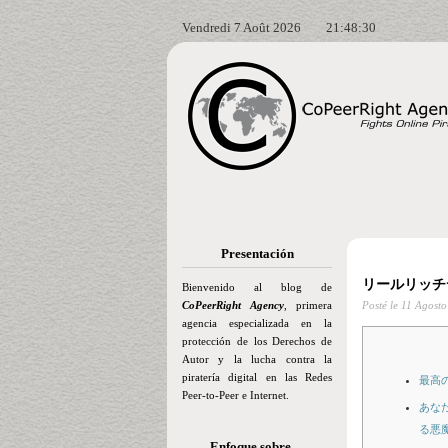
Vendredi 7 Août 2026
21:48:31
Presentación
リールリッチ
Bienvenido al blog de
CoPeerRight Agency
, primera
Posté le
11 Agosto
agencia especializada en la
protección de los Derechos de
Autor y la lucha contra la
piratería digital en las Redes
最高
Peer-to-Peer e Internet.
あな
る悪
Enfoque sobre…