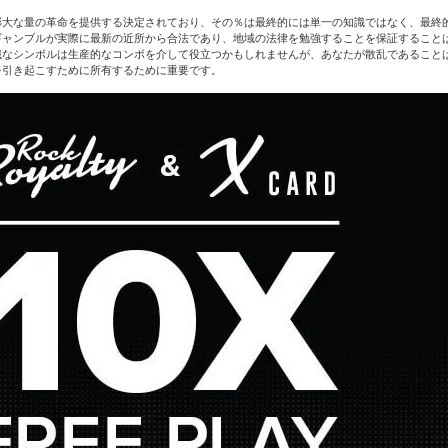
膨大な量の革命を提供する決定されており、その％は最終的には単一の知識ではなく、最終
ギャンブルが実際に最新の近所から合法であり、地域の法律を勉強することを保証すること
なシンボルは生産的なコンボを介して役立つかもしれませんが、あなたが散乱であることは
を引き起こすために所有するために重要です。