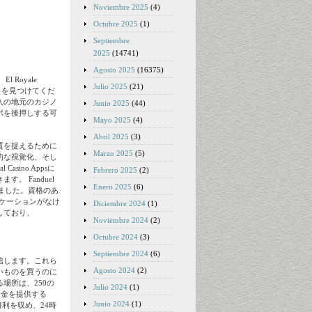
Noviembre 2025
(4)
Octubre 2025
(1)
Septiembre
2025
(14741)
Agosto 2025
(16375)
。
El Royale
Julio 2025
(21)
カジノを見つけてくだ
入の地元のカジノ
Junio 2025
(44)
ボを後押しする可
Mayo 2025
(4)
Abril 2025
(3)
質を捉えるために
Marzo 2025
(5)
的な視覚化、そし
sino Appsに
Febrero 2025
(2)
 Fanduel
Enero 2025
(6)
込みました。資格のあ
リケーションがなけ
Diciembre 2024
(1)
供しており、
Noviembre 2024
(2)
Octubre 2024
(3)
Septiembre 2024
(6)
信します。これら
Agosto 2024
(2)
いものを買うのに
場所は、250の
Julio 2024
(1)
資金を提供する
Junio 2024
(1)
利を収め、24時