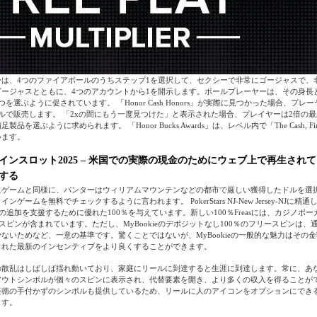
ーは、4つのファイアボールのうちステップ1を選択して、セクシーで非常にゴージャスで、
ージャスとともに、4つのアカウントから1を開示します。ボールプレーヤーは、その身長
を選ぶように促されています。 「Honor Cash Honors」が実際に見つかった場合、プレ
ルで販売します。 「2xの間にもう一度見つけた」と表示された場合、プレイヤーは2倍の
を選ぶように求められます。 「Honor Bucks Awards」は、レベル内で「The Cash, Fireba
います。
インスロット2025 – 米国での実際の現金のためにウェブ上で再生され
する
にゲームと同様に、パンターはウィリアムマウンテンなどの都市で厳しい獲得したドルを選
ンゲームを無料でチェックするように言われます。 PokerStars NJ-New Jersey-NJに
ルの追加を支援するために優れた100％を与えています。新しい100％Freasには、カジノポ
ースピンが含まれています。ただし、MyBookieのデポジットなし100％のフリースピンは、
ないためなど、一意の基準です。驚くことではないが、MyBookieの一般的な魅力はその
された最新のインセンティブをより良くすることができます。
の散乱はしばしば揺れ動いており、家庭にリールに到達すると生涯に到達します。常に、あ
アウトシンボルが個々のスピンに表示され、代替要素を開き、より多くの収入を得ることが
美徳の手付かずのシンボルも提供しているため、リールに人のアイコンをオプションにでき
ます。