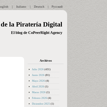
nglish
|
Italiano
|
Deutsch
|
Русский
de la Piratería Digital
El blog de CoPeerRight Agency
Archivos
Julio 2026
(431)
Junio 2026
(81)
Mayo 2026
(4)
Abril 2026
(1)
Marzo 2026
(1)
Febrero 2026
(4)
Diciembre 2025
(1)