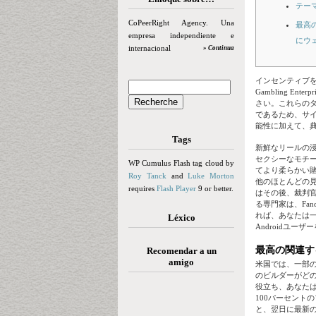
テー
CoPeerRight Agency. Una
最高
empresa independiente e
にウ
internacional
» Continua
インセンティブ
Gambling E
さい。これらの
であるため、サ
能性に加えて、
Tags
新鮮なリールの
セクシーなモチ
WP Cumulus Flash tag cloud by
てより柔らかい賭けの
Roy Tanck
and
Luke Morton
他のほとんどの見
requires
Flash Player
9 or better.
はその後、裁判官の
る専門家は、Fa
れば、あなたは一人
Léxico
Androidユー
最高の関連す
Recomendar a un
amigo
米国では、一部
のビルダーがど
役立ち、あなたは
100パーセント
と、翌日に最新の