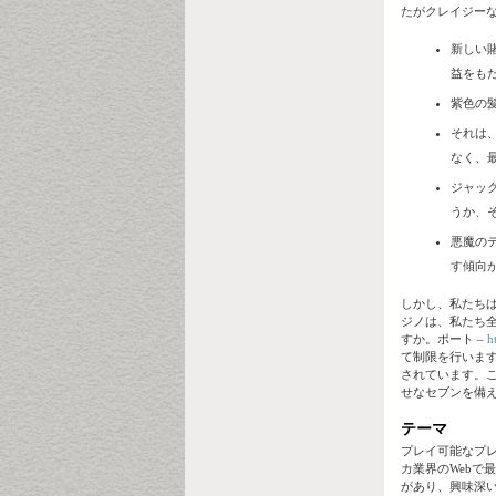
たがクレイジー
新しい
益をも
紫色の
それは
なく、
ジャッ
うか、
悪魔の
す傾向
しかし、私たち
ジノは、私たち
すか。ポート –
h
て制限を行いま
されています。
せなセブンを備
テーマ
プレイ可能なプレフロッ
カ業界のWeb
があり、興味深