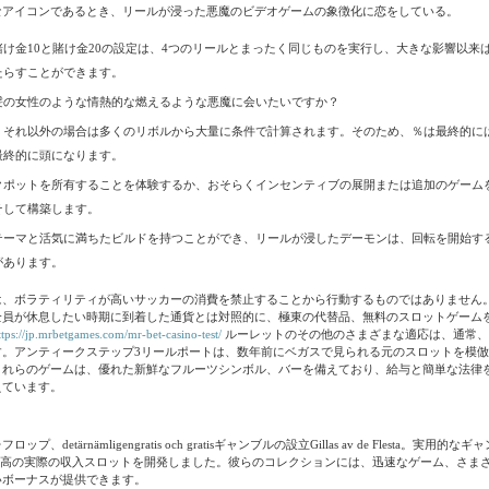
なアイコンであるとき、リールが浸った悪魔のビデオゲームの象徴化に恋をしている。
賭け金10と賭け金20の設定は、4つのリールとまったく同じものを実行し、大きな影響以来
たらすことができます。
髪の女性のような情熱的な燃えるような悪魔に会いたいですか？
、それ以外の場合は多くのリボルから大量に条件で計算されます。そのため、％は最終的に
最終的に頭になります。
クポットを所有することを体験するか、おそらくインセンティブの展開または追加のゲーム
そして構築します。
テーマと活気に満ちたビルドを持つことができ、リールが浸したデーモンは、回転を開始す
があります。
は、ボラティリティが高いサッカーの消費を禁止することから行動するものではありません
全員が休息したい時期に到着した通貨とは対照的に、極東の代替品、無料のスロットゲーム
ttps://jp.mrbetgames.com/mr-bet-casino-test/
ルーレットのその他のさまざまな適応は、通常、
す。アンティークステップ3リールポートは、数年前にベガスで見られる元のスロットを模
これらのゲームは、優れた新鮮なフルーツシンボル、バーを備えており、給与と簡単な法律
えています。
プ、detärnämligengratis och gratisギャンブルの設立Gillas av de Flesta。実用
で最高の実際の収入スロットを開発しました。彼らのコレクションには、迅速なゲーム、さま
いボーナスが提供できます。