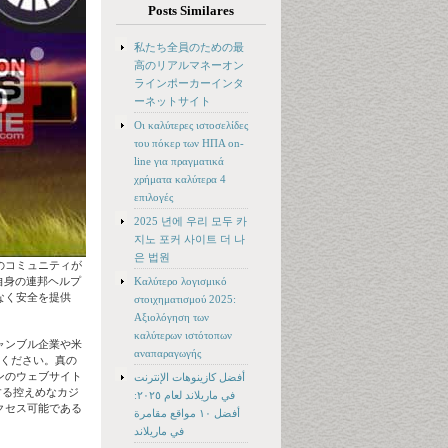
Posts Similares
私たち全員のための最
高のリアルマネーオン
ラインポーカーインタ
ーネットサイト
Οι καλύτερες ιστοσελίδες
του πόκερ των ΗΠΑ on-
line για πραγματικά
χρήματα καλύτερα 4
επιλογές
2025 년에 우리 모두 카
지노 포커 사이트 더 나
은 법원
のコミュニティが
Καλύτερο λογισμικό
なた自身の連邦ヘルプ
なく安全を提供
στοιχηματισμού 2025:
Αξιολόγηση των
καλύτερων ιστότοπων
ャンブル企業や米
αναπαραγωγής
てください。真の
ンのウェブサイト
أفضل كازينوهات الإنترنت
する控えめなカジ
في ماريلاند لعام ٢٠٢٥:
クセス可能である
أفضل ١٠ مواقع مقامرة
في ماريلاند