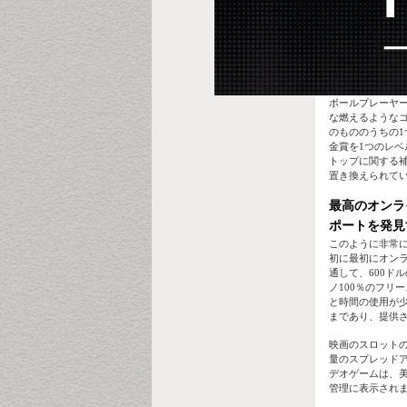
ボールプレーヤ
な燃えるようなゴ
のもののうちの1つ
金賞を1つのレベ
トップに関する補足製品
置き換えられて
最高のオンラ
ポートを発見
このように非常
初に最初にオンライ
通して、600ド
ノ100％のフリ
と時間の使用が少
まであり、提供
映画のスロット
量のスプレッド
デオゲームは、
管理に表示され