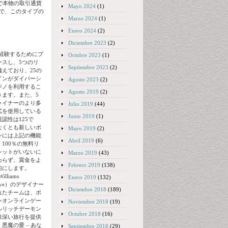
で本物の取引通貨
Mayo 2024
(1)
たので、このタイプの
Marzo 2024
(1)
Enero 2024
(2)
Diciembre 2023
(2)
が経験するためにプ
Octubre 2023
(1)
ースし、5つのリ
Septiembre 2023
(2)
備えており、25の
インがダイバーシ
Agosto 2023
(2)
ジノを利用するこ
Agosto 2019
(2)
きます。また、5
ャイナーのより多
Julio 2019
(44)
式を使用している
Junio 2019
(1)
認性は125で
なくとも新しいポ
Mayo 2019
(2)
ンには上記の機能
Abril 2019
(6)
100％の無料リ
レットがいないに
Marzo 2019
(43)
わらず、賞金をよ
Febrero 2019
(138)
的にします。
lliams
Enero 2019
(132)
active）のデザイナー
Diciembre 2018
(189)
れたチームは、ポ
ンオンラインゲー
Noviembre 2018
(19)
ルリッチデーモン
Octubre 2018
(16)
味深い旅行を提供
悪魔の愛 – あな
Septiembre 2018
(29)