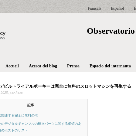
Français
|
Español
|
E
Observatorio 
Accueil
Acerca del blog
Prensa
Espacio del internauta
デビルトライアルポーキーは完全に無料のスロットマシンを再生する
 2025,
por Paco
記事
の関連する完全に無料の港
たのデジタルギャンブルの確立パーツに関する価値のあ
魔のホストのリスト