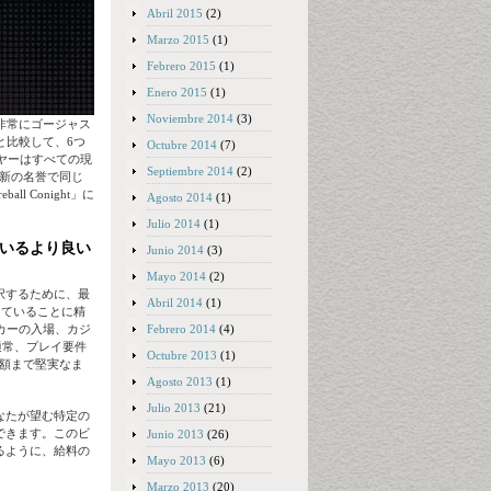
Abril 2015
(2)
Marzo 2015
(1)
Febrero 2015
(1)
Enero 2015
(1)
Noviembre 2014
(3)
非常にゴージャス
と比較して、6つ
Octubre 2014
(7)
ーヤーはすべての現
Septiembre 2014
(2)
最新の名誉で同じ
ll Conight」に
Agosto 2014
(1)
Julio 2014
(1)
ているより良い
Junio 2014
(3)
Mayo 2014
(2)
択するために、最
Abril 2014
(1)
精通していることに精
Febrero 2014
(4)
ーカーの入場、カジ
通常、プレイ要件
Octubre 2013
(1)
金額まで堅実なま
Agosto 2013
(1)
Julio 2013
(21)
なたが望む特定の
できます。このビ
Junio 2013
(26)
るように、給料の
Mayo 2013
(6)
Marzo 2013
(20)