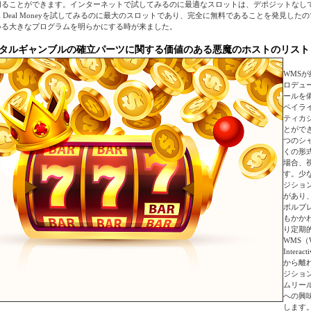
切ることができます。インターネットで試してみるのに最適なスロットは、デポジットなし
eal Deal Moneyを試してみるのに最大のスロットであり、完全に無料であることを発見し
いる大きなプログラムを明らかにする時が来ました。
タルギャンブルの確立パーツに関する価値のある悪魔のホストのリスト
WMS
ロデュ
ールを
ペイラ
ティカ
とがで
つのシ
くの形
場合、視
す。少
ジショ
があり、
ボルブ
もかか
り定期
WMS（Wi
Inter
から離
ジショ
ムリー
への興
します。