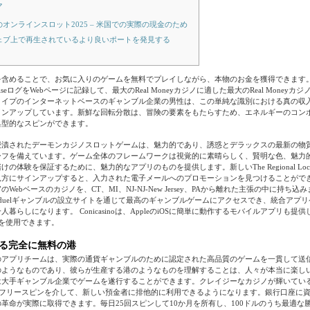
マ
のオンラインスロット2025 – 米国での実際の現金のため
ェブ上で再生されているより良いポートを発見する
を含めることで、お気に入りのゲームを無料でプレイしながら、本物のお金を獲得できます
nterpriseログをWebページに記録して、最大のReal Moneyカジノに適した最大のReal Money
タイプのインターネットベースのギャンブル企業の男性は、この単純な識別における真の収
インアップしています。新鮮な回転分散は、冒険の要素をもたらすため、エネルギーのコン
典型的なスピンができます。
浸漬されたデーモンカジノスロットゲームは、魅力的であり、誘惑とデラックスの最新の物
ーフを備えています。ゲーム全体のフレームワークは視覚的に素晴らしく、賢明な色、魅力
体験を保証するために、魅力的なアプリのものを提供します。新しいThe Regional Local Ca
方にサインアップすると、入力された電子メールへのプロモーションを見つけることができます。
Webベースのカジノを、CT、MI、NJ-NJ-New Jersey、PAから離れた主張の中に持ち
nduelギャンブルの設立サイトを通じて最高のギャンブルゲームにアクセスでき、統合アプ
暮らしになります。 Conicasinoは、AppleのiOSに簡単に動作するモバイルアプリも提
ザーを使用できます。
る完全に無料の港
のアプリチームは、実際の通貨ギャンブルのために認定された高品質のゲームを一貫して送
のようなものであり、彼らが生産する港のようなものを理解することは、人々が本当に楽し
大手ギャンブル企業でゲームを遂行することができます。クレイジーなカジノが輝いている
のフリースピンを介して、新しい預金者に排他的に利用できるようになります。銀行口座に
革命が実際に取得できます。毎日25回スピンして10か月を所有し、100ドルのうち最適な勝