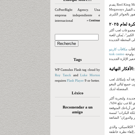
يقدم Reel King Megaways™ العلامة التجارية الجديدة الشهيرة Reel King، بالإضافة إلى 3 مليارات لعبة مباشرة، بفضل آلية Zero. Step 1
Megaways للألعاب. إليك قائمة بأفضل الكازينوهات على الإنترنت، اكتشف أفضل موقع للعب أحدث ماكينات القمار Reel King، وستجد ألعابًا
CoPeerRight Agency. Una
empresa independiente e
internacional
» Continua
 لعام ٢٠٢٥
 مجموعات لعب أكثر
ًا طوال اليوم، ما يُتيح لك الوصول
افآت
مكافآت كازينو
مثل المضاعفات، ودورات المكافآت، والرموز عالية الاستخدام أثناء الدوران. تُستخدم شبكة اللعبة 5×5، وبكرة واحدة، ولوحة
tusk casino
Tags
WP Cumulus Flash tag cloud by
Roy Tanck
and
Luke Morton
بر تطبيق جوال. الأمر أشبه بمزج متعة البنغو
requires
Flash Player
9 or better.
 جميع ليالي البنغو
المفضلة لديك.
Léxico
ارة الجديدة. ولتجربة أكثر
مغامرة، يمكنك ربح 100 دولار كحد أقصى لكل دورة. تتميز لعبة سلوتس "ملوك البكرات الأربع" الجديدة بنسبة عائد نظري للاعب تبلغ 94%،
Recomendar a un
عن أرباحك المتوقعة
amigo
لكة البكرات" لمسة
" الكلاسيكي، والذي
 إلقاء نظرة خاطفة