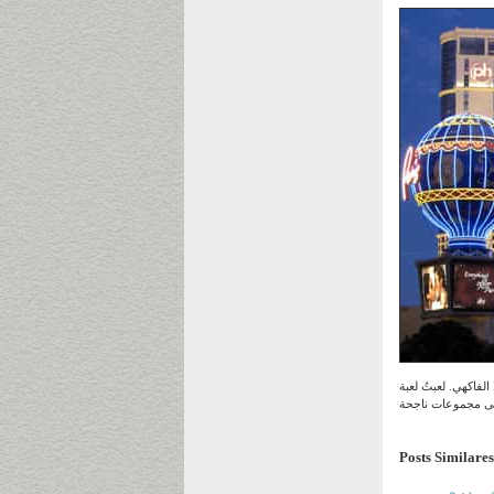
الفاكهي. لعبتُ لعبة Reel Spooky King Megaways الجديدة بشرط الرهان المحدود، في وضع التشغيل التلقائي. بعد ذلك، اختبرتُ توافق اللعبة
Posts Similares