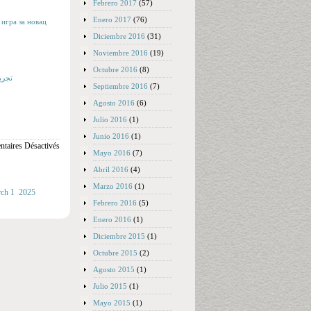
Febrero 2017
(57)
Enero 2017
(76)
 игра за новац
Diciembre 2016
(31)
Noviembre 2016
(19)
Octubre 2016
(8)
تطوير فاكهة كازينو Gods 
Septiembre 2016
(7)
Agosto 2016
(6)
Julio 2016
(1)
Junio 2016
(1)
taires Désactivés
Mayo 2016
(7)
Abril 2016
(4)
Marzo 2016
(1)
urch 1 2025
Febrero 2016
(5)
Enero 2016
(1)
Diciembre 2015
(1)
Octubre 2015
(2)
Agosto 2015
(1)
Julio 2015
(1)
Mayo 2015
(1)