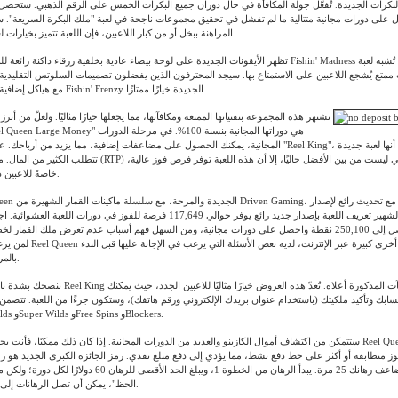
بكرات الجديدة. تُفعّل جولة المكافأة في حال دوران جميع البكرات الخمس على الرقم الذهبي. ستحصل
 على دورات مجانية متتالية ما لم تفشل في تحقيق مجموعات ناجحة في لعبة "ملك البكرة السريعة".
المراهنة ببخل أو من كبار اللاعبين، فإن اللعبة تتميز بخيارات لعب تناسب ميزانيتك.
تظهر الأيقونات الجديدة على لوحة بيضاء عادية بخلفية زرقاء داكنة رائعة للموانئ الجديدة. لعبة shin' Madness
مع هياكل إضافية عصرية أن سلسلة Fishin' Frenzy الجديدة خيارًا ممتازًا.
تشتهر هذه المجموعة بتقنياتها الممتعة ومكافآتها، مما يجعلها خيارًا مثاليًا. ولعلّ من أبرز
المجانية، يمكنك الحصول على مضاعفات إضافية، مما يزيد من أرباحك. عند دخولك إلى قسم "Reel King"، ستل
تتطلب الكثير من المال. مع نسبة عائد للاعب (RTP) تبلغ 94%، وهي ليست من ب
خاصةً للاعبين ذوي الرهانات العالية.
حد أقصى للربح يصل إلى 250,100 نقطة واحصل على دورات مجانية، ومن السهل فهم أسباب عدم تعرض ملك القمار ل
لمن يرغب في تجربة ألعاب Reel Queen أ
بالمراهنة بأموال حقيقية.
ننصحك بشدة بالاطلاع على عروض Reel King المجانية والمكافآت 
ابك وتأكيد ملكيتك (باستخدام عنوان بريدك الإلكتروني ورقم هاتفك)، وستكون جزءًا من اللعبة. تتضمن اللعبة 
الكلاسيكية، مثل Wilds وSuper Wilds وFree Spins وBlockers.
ستتمكن من اكتشاف أموال الكازينو والعديد من الدورات المجانية. إذا كان ذلك ممكنًا، فأنت بحاجة إلى المال للعب 
وز متطابقة أو أكثر على خط دفع نشط، مما يؤدي إلى دفع مبلغ نقدي. رمز الجائزة الكبرى الجديد هو رمز
اللعبة، والذي يضاعف رهانك 25 مرة. يبدأ الرهان من الخطوة 1، ويبلغ الحد ال
الحظ"، يمكن أن تصل الرهانات إلى 90 دولارًا لكل دورة.