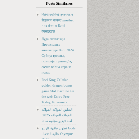
Posts Similares
स्लिंगो क्यासिनो: इन्टरनेट र
सेलुलरमा उत्कृष्ट mostbet
१५० बोनस ७ स्लिंगो
वेबसाइटहरू
Луда експлозија
Преузимање
апликације Booi 2024
Србија трешње,
позиција, примедба,
сочна воћна игра за
новац
Reel King Cellular
golden dragon bonus
game Slot machine On
the web Enjoy Free
Today, Novomatic
التعليق الفواكه الفواكه
الفواكه الفواكه 2025,
لعبة فيديو مجانية تمامًا
تطوير فاكهة كازينو Gods
عالية الدقة لـ Olympus