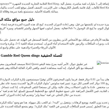
مماثلة بالعملة الأصلية. ستستمتع بلعبة سريعة وفعّالة للفوز بالجوائز الكبرى.
دليل جمع مواقع ملكة البكرة
عبة ميزة جديدة لم تكتشفها من قبل، وهي إعادة الدوران الجديدة.
تُتيح لك هذه الميزة الفريدة فرصة إنشاء
فعالية. بفضل أسلوب لعبها السهل والمثير للاهتمام، وميزة "الربح الكبير"، يُمكن للعبة Pub 7s أن تُبقيك مُستمتع
إلى المحطة الجديدة.
طابقة الأرقام في شبكتك مع الأشخاص الذين ينظرون من الخط المستقل في النهاية. قد تحصل على مك
الألوان الزرقاء والحمراء والذهبية على نطاق واسع لتحفيز الإثارة الجديدة.
الأفكار النهائية: Gamble Reel Queen slingo للعملة الحقيقية
سيسعد المقامرون بمعرفة أنه بإمكانك لعب Reel Queen ع
البسيطة مع تألق الملوك. إنه أشبه بمشاهدة كشف واقعي لأفراد العائلة المالكة وهم يلعبون
إذا كان لديك أقل رهان يبدأ من 0.01 دولار فقط، فربما يكون المحترفون الأكثر توفيرًا سيستمتعون بإثارة البكرات الدو
لب منخفض. عادةً ما تكون احتمالات ربحك عالية، ولكن كن مستعدًا لتلقي المدفوعات. إذا كنت تتساءل 
ت العادية، فمن الأفضل المراهنة على جميع خطوط الدفع، مع التخطيط المسبق للمبلغ. كما تقدم لعبة "م
جديدة من خلال التخلي عن لعبة "ميجا وايز" وتقديم آلية إعادة الدوران "النصر والدوران" الشائعة.
تحديد وزن اللعبة، ووضع الرهانات، وتفعيل زر "البدء"، ثم اللعب بكل سهولة. هذا هو وضع "ملكة البكرة
 هذا التعليق. يُسمى قسم المكافآت الرئيسي في اللعبة "ملك البكرة"، وهو يشجع الملكة الجديدة على