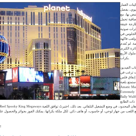
نات القمار
يوي، بفضل
تنبض بها، مع
افية تحمل
ازجة عتيقة
مؤثرات صوتية
 الجلوس في
ولعب فاكهة
ة. لم تُقدم
ائزة الكبرى
ملوك الأربع
بكرات.
اب الفيديو،
ت ترغب في
ن إنفاق فلس
ع بلعبة Crazy 7 من
Amatic، ولعبة
Extremel من
Bally W، واستمتع بأحدث
 ذات الطابع
: