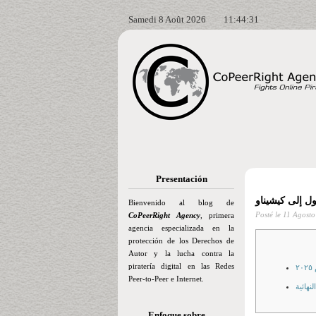
Samedi 8 Août 2026
11:44:33
Presentación
Bienvenido al blog de
Posté le
11 Agosto
CoPeerRight Agency
, primera
agencia especializada en la
protección de los Derechos de
Autor y la lucha contra la
piratería digital en las Redes
٢
Peer-to-Peer e Internet.
Enfoque sobre…