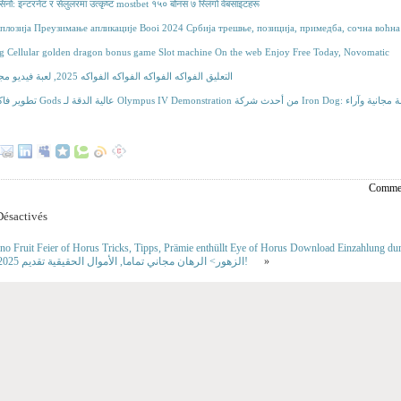
यासिनो: इन्टरनेट र सेलुलरमा उत्कृष्ट mostbet १५० बोनस ७ स्लिंगो वेबसाइटहरू
сплозија Преузимање апликације Booi 2024 Србија трешње, позиција, примедба, сочна воћна
g Cellular golden dragon bonus game Slot machine On the web Enjoy Free Today, Novomatic
التعليق الفواكه الفواكه الفواكه الفواكه 2025, لعبة فيديو مجانية تمامًا
عالية الدقة لـ Olympus IV Demonstration من أحدث شركة Iron Dog: تجربة مجانية وآراء
Commen
ésactivés
no Fruit Feier of Horus Tricks, Tipps, Prämie enthüllt Eye of Horus Download Einzahlung d
»
الأسلحة النارية n الزهور> الرهان مجاني تماما, الأموال الحقيقية تقديم 2025!