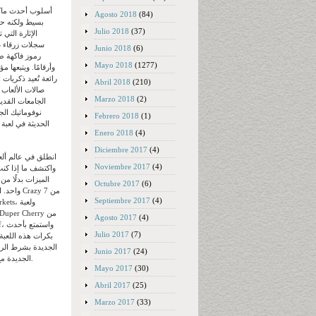
أسلوب أحدث ماكي
Agosto 2018
(84)
بسيط ولكنه ح
Julio 2018
(37)
الإثارة التي 
سجلات زرقاء ص
Junio 2018
(6)
رموز فاكهة ط
Mayo 2018
(1277)
وأرقامًا. ويتبعها 
رائعة تُعيد ذكريات
Abril 2018
(210)
صالات الألعاب 
Marzo 2018
(2)
الجامعات القديم
نوفوماتيك الج
Febrero 2018
(1)
الحديثة في لعبة 
Enero 2018
(4)
Diciembre 2017
(4)
انطلق في عالم ألع
Noviembre 2017
(4)
واكتشف ما إذا كن
الميزات بدلًا م
Octubre 2017
(6)
واحد. استمت
Septiembre 2017
(4)
 Markets
y Duper Cherry
Agosto 2017
(4)
ulff
Julio 2017
(7)
بكرات هذه اللعبة
Junio 2017
(24)
الجديدة مع اللعب من جهاز لوحي، أو حاسوب، أو هاتف ذكي. لكل ملكة بكراتها، يمكنك الفوز بجوائز والحصول على مجموعات ناجحة.
Mayo 2017
(30)
Abril 2017
(25)
Marzo 2017
(33)