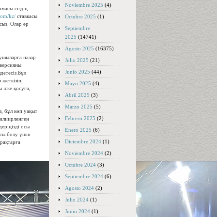
Noviembre 2025
(4)
масы сіздің
com/kz/
ставкасы
Octubre 2025
(1)
сыз. Олар әр
Septiembre
2025
(14741)
Agosto 2025
(16375)
нушыларға назар
Julio 2025
(21)
нверсияны
Junio 2025
(44)
детесіз.Бұл
 жеткізіп,
Mayo 2025
(4)
 іске қосуға,
Abril 2025
(3)
Marzo 2025
(5)
з, бұл көп уақыт
Febrero 2025
(2)
филиирленген
еріңізді осы
Enero 2025
(6)
асы болу үшін
Diciembre 2024
(1)
ұрақтарға
Noviembre 2024
(2)
Octubre 2024
(3)
Septiembre 2024
(6)
Agosto 2024
(2)
Julio 2024
(1)
Junio 2024
(1)