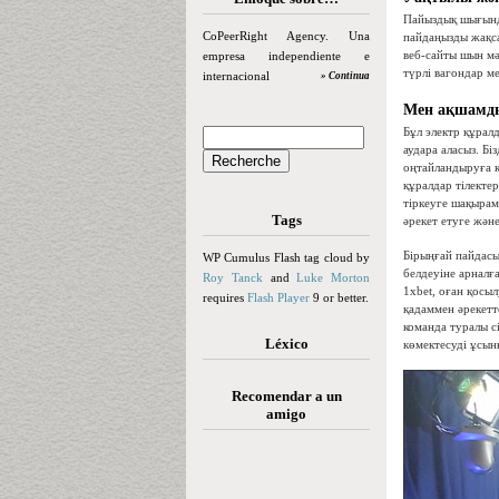
Пайыздық шығында
CoPeerRight Agency. Una
пайдаңызды жақса
веб-сайты шын мә
empresa independiente e
түрлі вагондар м
internacional
» Continua
Мен ақшамд
Бұл электр құрал
аудара аласыз. Б
оңтайландыруға к
құралдар тілектер
тіркеуге шақырам
Tags
әрекет етуге және
Бірыңғай пайдасы 
WP Cumulus Flash tag cloud by
белдеуіне арналғ
Roy Tanck
and
Luke Morton
1xbet, оған қосы
requires
Flash Player
9 or better.
қадаммен әрекетт
команда туралы сі
Léxico
көмектесуді ұсын
Recomendar a un
amigo