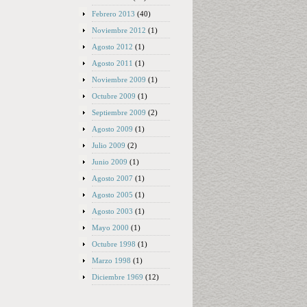
Febrero 2013
(40)
Noviembre 2012
(1)
Agosto 2012
(1)
Agosto 2011
(1)
Noviembre 2009
(1)
Octubre 2009
(1)
Septiembre 2009
(2)
Agosto 2009
(1)
Julio 2009
(2)
Junio 2009
(1)
Agosto 2007
(1)
Agosto 2005
(1)
Agosto 2003
(1)
Mayo 2000
(1)
Octubre 1998
(1)
Marzo 1998
(1)
Diciembre 1969
(12)