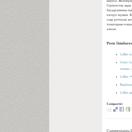
көресіз. Желілер
Серіктестер ақша
бағдарламаны таң
өзгеруі мүмкін. 
олар реттеуші зат
талаптарын ескере
аласыз.
Posts Similares
1xBet с
1xbet 1
теннис,
1xBet স্পো
Вербное
1xBet з
Compartir:
Commentaires D