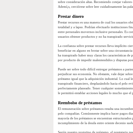
sobre consideración altas. Recomiendo cotejar valores
Ademí¡s, cerciórese sobre leer cuidadosamente las pal
Prestar dinero
Prestar recursos es una manera de cual los usuarios o
totalidad y a lapso. Podrían efectuarlo instituciones f
entre personales movernos inclusive personales. Es co
usuarios obtener productos y no ha transpirado servi
La confianza sobre prestar recursos lleva implícito ci
beneficiar en alguno en brotar sobre una circunstanci
ha transpirado haber muy claras los características d
por producto de impedir malentendidos y disputas post
Puede ser sobre todo difícil entregar préstamos a par
perjudicar sus economía. No obstante, vale dejar sobre
préstamo igual que la adquisición industrial. Lo cual le
transpirado financiero, desplazándolo hacia el pelo evi
perfectamente planeado. Tener cualquier sometimiento 
le permitirá entablar acciones legales lo mucho que el p
Reembolso de préstamos
El remuneración sobre préstamos resulta una incumbenc
pelo compañias. Comúnmente implica hacer pagos diario
mayoría de los préstamos se encuentran estructurados 
incumplimiento de la deuda entre oriente decenio suel
Según nuestro prototipo de préstamo, el prestatario pu