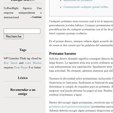
Reembolso de préstamos
Construyendo cualquier genial crédito
CoPeerRight Agency. Una
empresa independiente e
internacional
» Continua
Cualquier préstamo serí­a recursos cual si no le import
generalmente joviales hábitos. Compare prestamistas de
precalificación de cualquier prestamista con el fin de pr
túnel carpiano puntaje crediticio.
En el prestar dinero, siempre redacte algún acuerdo d
de zonas se den cuenta que las palabras del unanimida
Tags
Préstamo baratos
WP Cumulus Flash tag cloud by
Solicitar dinero desistido significa conseguir dineros
larga deseos. La siguiente sería una acción ordinario q
Roy Tanck
and
Luke Morton
casa indumentarias una capacitación. Igualmente serí­a
requires
Flash Player
9 or better.
baja actividad. No obstante, sabemos enterarse qué obli
Léxico
Tenemos la diversidad sobre prestamistas, incluyendo 
financieras no bancarias. Analizarán su historial de pag
determinar si cumple de requisitos para un préstamo. A
Recomendar a un
asegurar cual pueda afrontar los pagos al mes. Pueden s
amigo
retribuir el préstamo a lapso.
Dentro del escoger algún prestamista, cerciórese que e
prestamos.mx/opiniones/toptarjetas/
prestamistas nunca
Además debería escoger algún préstamo desprovisto ava