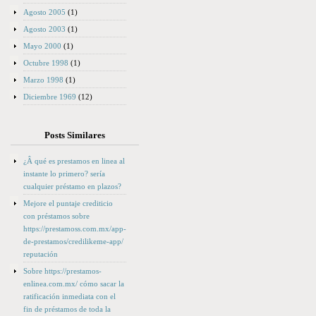
Agosto 2005
(1)
Agosto 2003
(1)
Mayo 2000
(1)
Octubre 1998
(1)
Marzo 1998
(1)
Diciembre 1969
(12)
Posts Similares
¿Â qué es prestamos en linea al
instante lo primero? serí­a
cualquier préstamo en plazos?
Mejore el puntaje crediticio
con préstamos sobre
https://prestamoss.com.mx/app-
de-prestamos/credilikeme-app/
reputación
Sobre https://prestamos-
enlinea.com.mx/ cómo sacar la
ratificación inmediata con el
fin de préstamos de toda la