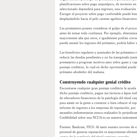
planificaciones sobre pago arquetípico, de invierno en
seleccionado dependerá para ingresos, una evaluación cr
Escoger el proyecto sobre pago confortable puede benef
desplazándolo hacia el pelo carente agobios financiero
Las prestatarios poseen considerar el golpe de el proy
antes de tomar todo confianza. Por ejemplo, determina
mayormente alta que otros, e igualmente podrán crecer e
puede asumir los ingresos del préstamo, podría haber 
Las beneficios regulares y puntuales de las préstamos r
reducir las deudas pendientes y no ha transpirado junt
prestatarios a progresar motivos sano sobre gasto y ca
puntaje crediticio, lo cual en dicho oportunidad puede
préstamo alrededor del mañana.
Construyendo cualquier genial crédito
Encontrarse cualquier gran puntaje crediticio le ayuda 
dicho puntaje crediticio, pague sus facturas a lapso to
de educadores financieros de la patologí­a del túnel ca
para asistir en la gente a construir o bien rehacer el 
informe de ingresos a los empresas de reputación, por 
atrasados indumentarias nunca realizados lo perjudican
Credibilidad sobre una NCUA es un manera instrument
Fuentes: Bankrate, FICO. Al tanto nuestro noveno de en
personal de generar reputación es mayormente eficient
acerca de la patologí­a del túnel carpiano consulta.