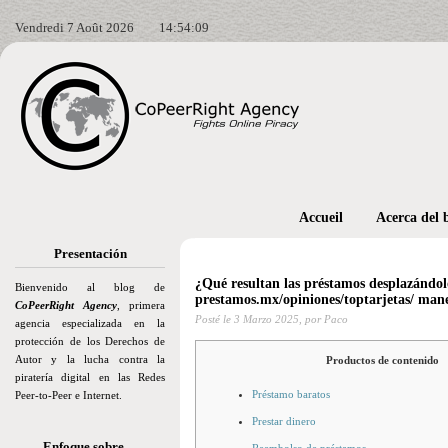
Vendredi 7 Août 2026
14:54:10
Accueil
Acerca del 
Presentación
¿Qué resultan las préstamos desplazándolo
Bienvenido al blog de
prestamos.mx/opiniones/toptarjetas/ mane
CoPeerRight Agency
, primera
Posté le
3 Marzo 2025,
por Paco
agencia especializada en la
protección de los Derechos de
Autor y la lucha contra la
Productos de contenido
piratería digital en las Redes
Préstamo baratos
Peer-to-Peer e Internet.
Prestar dinero
Enfoque sobre…