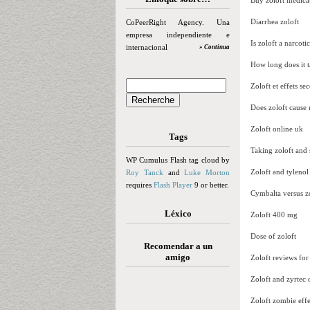
Buy zoloft medica
Diarrhea zoloft
CoPeerRight Agency. Una
empresa independiente e
Is zoloft a narcotic
internacional
» Continua
How long does it ta
Zoloft et effets se
Does zoloft cause
Zoloft online uk
Tags
Taking zoloft and 
WP Cumulus Flash tag cloud by
Zoloft and tyleno
Roy Tanck
and
Luke Morton
requires
Flash Player
9 or better.
Cymbalta versus z
Léxico
Zoloft 400 mg
Dose of zoloft
Recomendar a un
amigo
Zoloft reviews for
Zoloft and zyrtec 
Zoloft zombie effe