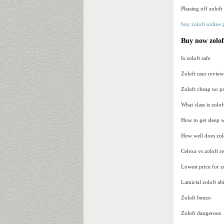
Phasing off zoloft
buy zoloft online
Buy now zoloft
Is zoloft safe
Zoloft user review
Zoloft cheap no pr
What class is zolof
How to get sleep w
How well does zol
Celexa vs zoloft r
Lowest price for z
Lamictal zoloft abi
Zoloft benzo
Zoloft dangerous