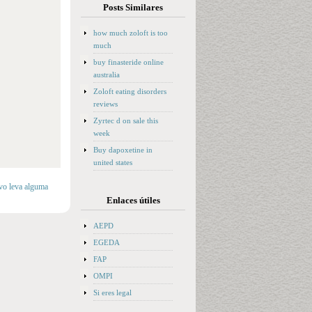
Posts Similares
how much zoloft is too
much
buy finasteride online
australia
Zoloft eating disorders
reviews
Zyrtec d on sale this
week
Buy dapoxetine in
united states
lvo leva alguma
Enlaces útiles
AEPD
EGEDA
FAP
OMPI
Si eres legal