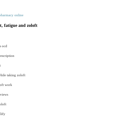
 pharmacy online
, fatigue and zoloft
s ocd
escription
t
hile taking zoloft
oft work
eviews
oloft
lify