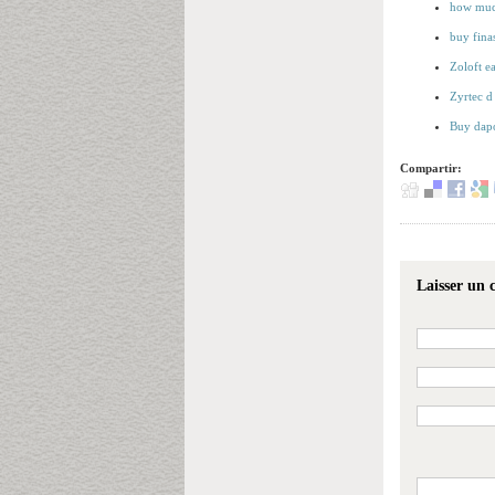
how much
buy finas
Zoloft e
Zyrtec d
Buy dapo
Compartir:
Laisser un