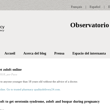
Français
|
Español
|
E
Observatorio 
Accueil
Acerca del blog
Prensa
Espacio del internauta
t zoloft online
2018,
por Paco
 to anyone younger than 18 years old without the advice of a doctor.
ft to get serotonin syndrome, zoloft and buspar during pregnancy