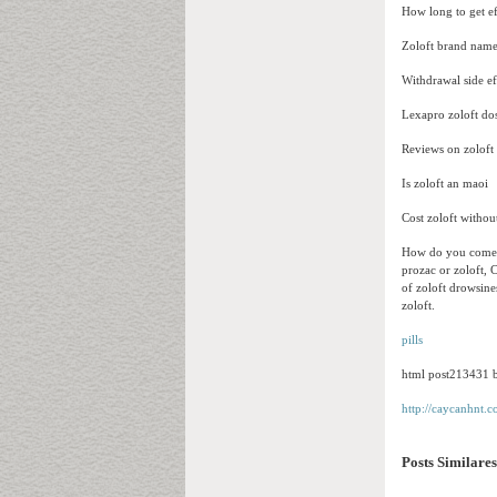
How long to get ef
Zoloft brand name
Withdrawal side ef
Lexapro zoloft do
Reviews on zoloft
Is zoloft an maoi
Cost zoloft withou
How do you come of
prozac or zoloft, 
of zoloft drowsines
zoloft.
pills
html post213431 b
http://caycanhnt.c
Posts Similares