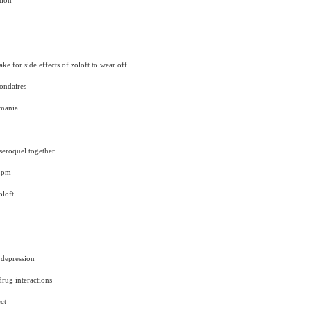
tion
ke for side effects of zoloft to wear off
condaires
 mania
seroquel together
l pm
oloft
 depression
drug interactions
ct