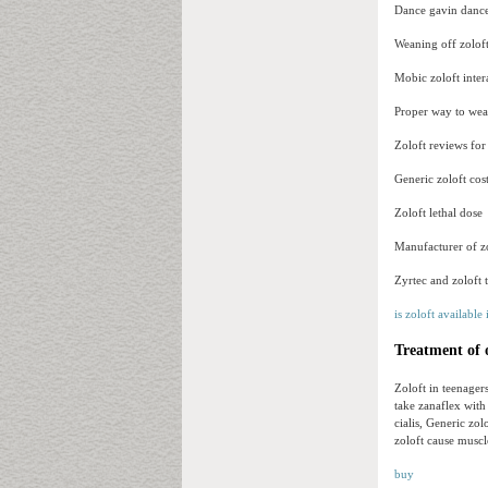
Dance gavin dance
Weaning off zoloft 
Mobic zoloft inter
Proper way to wea
Zoloft reviews for
Generic zoloft cos
Zoloft lethal dose
Manufacturer of z
Zyrtec and zoloft 
is zoloft available
Treatment of o
Zoloft in teenagers
take zanaflex with
cialis, Generic zo
zoloft cause muscle
buy