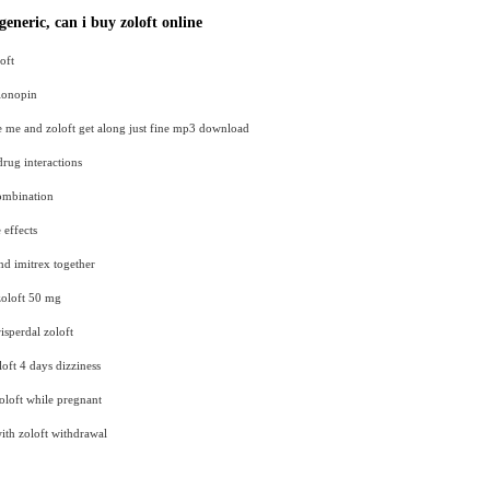
eneric, can i buy zoloft online
oft
klonopin
 me and zoloft get along just fine mp3 download
drug interactions
ombination
 effects
and imitrex together
zoloft 50 mg
isperdal zoloft
oft 4 days dizziness
zoloft while pregnant
ith zoloft withdrawal