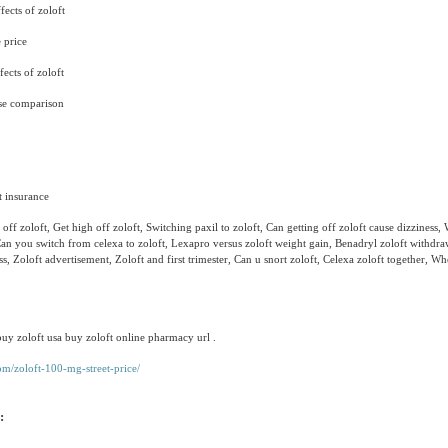
fects of zoloft
 price
fects of zoloft
se comparison
t insurance
f zoloft, Get high off zoloft, Switching paxil to zoloft, Can getting off zoloft cause dizziness, W
Can you switch from celexa to zoloft, Lexapro versus zoloft weight gain, Benadryl zoloft withdra
s, Zoloft advertisement, Zoloft and first trimester, Can u snort zoloft, Celexa zoloft together, Wh
uy zoloft usa buy zoloft online pharmacy url .
om/zoloft-100-mg-street-price/
: