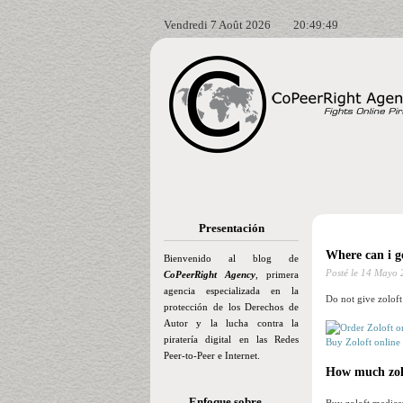
Vendredi 7 Août 2026
20:49:50
Presentación
Where can i ge
Bienvenido al blog de
Posté le
14 Mayo 
CoPeerRight Agency
, primera
agencia especializada en la
Do not give zoloft
protección de los Derechos de
Autor y la lucha contra la
piratería digital en las Redes
Buy Zoloft online
Peer-to-Peer e Internet.
How much zolo
Enfoque sobre…