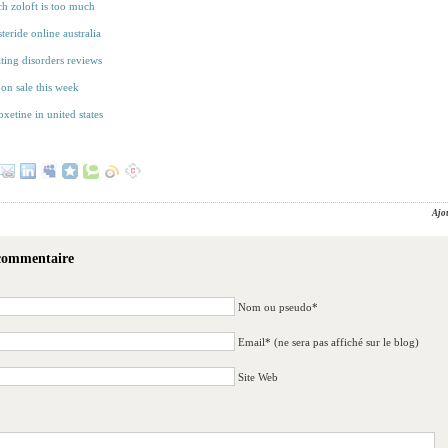
 zoloft is too much
teride online australia
ating disorders reviews
 on sale this week
xetine in united states
Ajo
 commentaire
Nom ou pseudo*
Email* (ne sera pas affiché sur le blog)
Site Web