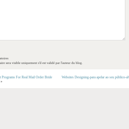
toires
re sera visible uniquement s'il est validé par l'auteur du blog.
t Programs For Real Mail Order Bride
Websites Designing-para apelar ao seu público-a
»