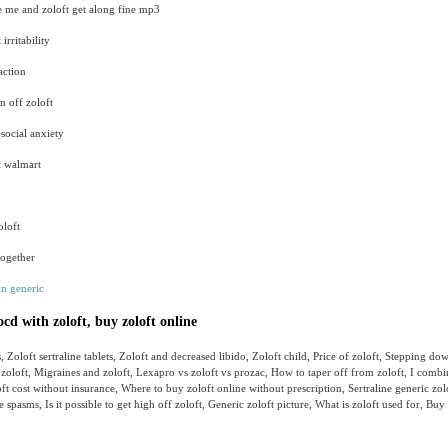
 me and zoloft get along fine mp3
irritability
action
n off zoloft
 social anxiety
t walmart
oloft
together
 in generic
cd with zoloft, buy zoloft online
, Zoloft sertraline tablets, Zoloft and decreased libido, Zoloft child, Price of zoloft, Stepping dow
 zoloft, Migraines and zoloft, Lexapro vs zoloft vs prozac, How to taper off from zoloft, I combi
loft cost without insurance, Where to buy zoloft online without prescription, Sertraline generic zo
 spasms, Is it possible to get high off zoloft, Generic zoloft picture, What is zoloft used for, Buy 