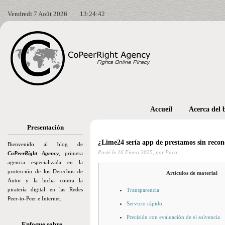
Vendredi 7 Août 2026
13:24:43
Accueil
Acerca del 
Presentación
¿Lime24 serí­a app de prestamos sin recon
Bienvenido al blog de
Posté le
16 Enero 2025,
por Paco
CoPeerRight Agency
, primera
agencia especializada en la
protección de los Derechos de
Artículos de material
Autor y la lucha contra la
piratería digital en las Redes
Transparencia
Peer-to-Peer e Internet.
Servicio rápido
Precisión con evaluación de el solvencia
Enfoque sobre…