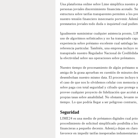
Una plataforma online sobre Lime simplifica nuestro 
personas joviales discernimiento financista acotado. Su
estructura sobre tarifas transparentes permiten a los pr
nuestro tensión financiero innecesario porvenir. Ademí
prestatarios joviales todo duda o inquietud cual pudier
Igualmente suministrar cualquier asistencia pronto, LIM
uso de algoritmos sofisticados y no ha transpirado ca
experiencia sobre préstamo excelente cual satisfaga las
referencia particular. También, una empresa incluyo re
transpirado nuestro Regulador Nacional de Credibilidad
la efectividad sobre sus operaciones sobre préstamos.
Nuestro tiempo de procesamiento de algún préstamo sobr
amiga de la grasa aprueban en cuestión de minutos desp
desembolsan nuestro mismo data. El proceso incluyo to
el caso de que nos lo olvidemos celular con memoria y 
sobre paga con total seguridad y cifrado que protege u
provee cualquier proyecto de fidelización que accésit
propias tasas sobre amabilidad. No obstante, levante r
tiempo. Lo que podrí­a llegar a ser peligroso contrario,
Seguridad
LIME24 es una medio de préstamos digitales cual prior
procedimiento de solicitud simplificado posibilita a los
financieras a pequeño decenio. Ademí¡s dejan en claro a
favorece en impedir tarifas inesperadas indumentarias r