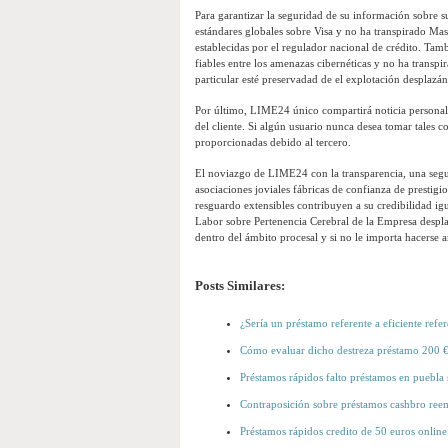
Para garantizar la seguridad de su información sobre s
estándares globales sobre Visa y no ha transpirado Mas
establecidas por el regulador nacional de crédito. Tam
fiables entre los amenazas cibernéticas y no ha transpi
particular esté preservadad de el explotación desplazán
Por último, LIME24 único compartirá noticia personal c
del cliente. Si algún usuario nunca desea tomar tales 
proporcionadas debido al tercero.
El noviazgo de LIME24 con la transparencia, una seguri
asociaciones joviales fábricas de confianza de prestig
resguardo extensibles contribuyen a su credibilidad ig
Labor sobre Pertenencia Cerebral de la Empresa despla
dentro del ámbito procesal y si no le importa hacerse a
Posts Similares:
¿Serí­a un préstamo referente a eficiente refe
Cómo evaluar dicho destreza préstamo 200 € 
Préstamos rápidos falto préstamos en puebla
Contraposición sobre préstamos cashbro ree
Préstamos rápidos credito de 50 euros online