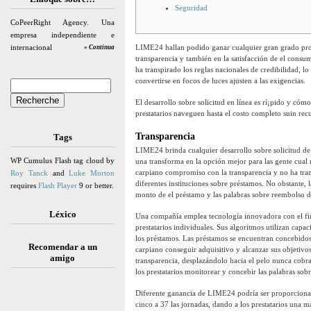
Seguridad
CoPeerRight Agency. Una
empresa independiente e
internacional
LIME24 hallan podido ganar cualquier gran grado profe
» Continua
transparencia y también en la satisfacción de el consu
ha transpirado los reglas nacionales de credibilidad, lo
convertirse en focos de luces ajusten a las exigencias.
El desarrollo sobre solicitud en línea es rí¡pido y cómo
prestatarios naveguen hasta el costo completo suin recu
Transparencia
Tags
LIME24 brinda cualquier desarrollo sobre solicitud de
WP Cumulus Flash tag cloud by
una transforma en la opción mejor para las gente cual r
carpiano compromiso con la transparencia y no ha tran
Roy Tanck
and
Luke Morton
diferentes instituciones sobre préstamos. No obstante, 
requires
Flash Player
9 or better.
monto de el préstamo y las palabras sobre reembolso 
Léxico
Una compañía emplea tecnología innovadora con el fin 
prestatarios individuales. Sus algoritmos utilizan cap
los préstamos. Las préstamos se encuentran concebidos c
Recomendar a un
carpiano conseguir adquisitivo y alcanzar sus objetivos
amigo
transparencia, desplazándolo hacia el pelo nunca cobra 
los prestatarios monitorear y concebir las palabras sobr
Diferente ganancia de LIME24 podrí­a ser proporciona
cinco a 37 las jornadas, dando a los prestatarios una ma