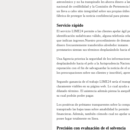
astronómico y no ha transpirado les ahorra dinero a l
nacional de credibilidad y la Comisión de Pertenenci
un lleva a cabo sitio integridad sobre sus propias útile
fábrica de proteger la noticia confidencial para piratas
Servicio rápido
El servicio LIME24 permite a las clientes apelar ágil 
identificación sudafricano válido, alguna telefonía celu
que indican ingresos.Nuestro procedimiento de demand
dinero frecuentemente transferidos alrededor instante. 
prestatarios sientan sus términos desplazándolo hacia e
Una Agencia prioriza la seguridad de los informaciones
desplazándolo hacia el pelo a la Jurisprudencia Nacio
reputación con el fin de salvaguardar la noticia de el u
los preocupaciones sobre sus clientes y inscribirí¡ apre
Segundo ganancia de el trabajo LIME24 serí­a el transpa
claramente visibles en su página web. Lo cual ayuda a l
dilatado término. El asistencia además piensa la asequ
su cual podrán poder pagar.
Los positivas de préstamo transparentes sobre la compa
transpirado las bajas tasas sobre amabilidad lo permite
financieras. Además, también cómodo cual no apelar u
posee lugar totalmente en línea.
Precisión con evaluación de el solvencia